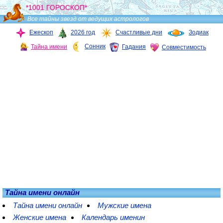
*1001 ГОРОСКОП*
Все тайны звезд от ведущих астрологов
Ежескоп
2026 год
Счастливые дни
Зодиак
Сонник
Тайна имени
Гадания
Совместимость
Тайна имени онлайн
Тайна имени онлайн
Мужские имена
Женские имена
Календарь именин