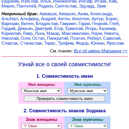
Евдоким
,
Изяслав
,
Илья
,
Иннокентий
,
Иосиф
,
Исаак
,
Ким
,
Мирон
,
Пантелей
,
Родион
,
Святослав
,
Эдуард
,
Эрик
Непрочный брак:
Аввакум
,
Аверьян
,
Аким
,
Александр
,
Альберт
,
Альфред
,
Андрей
,
Антон
,
Аполлон
,
Артур
,
Борис
,
Варлаам
,
Вилен
,
Владислав
,
Гавриил
,
Гарри
,
Георгий
,
Глеб
,
Гордий
,
Демьян
,
Дмитрий
,
Егор
,
Ермолай
,
Игорь
,
Казимир
,
Корнилий
,
Лавр
,
Лука
,
Макар
,
Максимилиан
,
Наум
,
Никита
,
Николай
,
Олег
,
Остап
,
Панкратий
,
Платон
,
Роберт
,
Савелий
,
Спартак
,
Станислав
,
Тарас
,
Трофим
,
Федор
,
Юлиан
,
Ярослав
См. также:
Все об имени Марианна >>
Узнай все о своей совместимости!
1. Совместимость имен
Имя женщины
Имя мужчины
2. Совместимость знаков Зодиака
Знак женщины
Знак мужчины