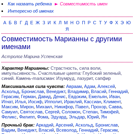
Как назвать ребенка
Совместимость имен
Интересно об именах
А
Б
В
Г
Д
Е
Ж
З
И
К
Л
М
Н
О
П
Р
С
Т
У
Ф
Х
Э
Ю
Я
Совместимость Марианны с другими
именами
Астролог Марина Успенская
Характер Марианны:
Страстность, сила воли,
импульсивность.
Счастливые цвета:
Глубокий зеленый,
синий.
Камень-талисман:
Изумруд, лазурит, сапфир
Максимальная сила чувств:
Авраам
,
Адам
,
Алексей
,
Аскольд
,
Бронислав
,
Венедикт
,
Владимир
,
Власий
,
Геннадий
,
Герасим
,
Герман
,
Давид
,
Денис
,
Евдоким
,
Емельян
,
Иван
,
Игнат
,
Илья
,
Иосиф
,
Ипполит
,
Ираклий
,
Кассиан
,
Климент
,
Максим
,
Мирон
,
Михаил
,
Никифор
,
Павел
,
Прохор
,
Савва
,
Самуил
,
Святослав
,
Сергей
,
Соломон
,
Степан
,
Тимофей
,
Феликс
,
Филипп
,
Фома
,
Эдуард
,
Эльдар
,
Юрий
,
Ян
Прочный брак:
Аркадий
,
Арсений
,
Аскольд
,
Бронислав
,
Вадим
,
Венедикт
,
Власий
,
Всеволод
,
Геннадий
,
Герасим
,