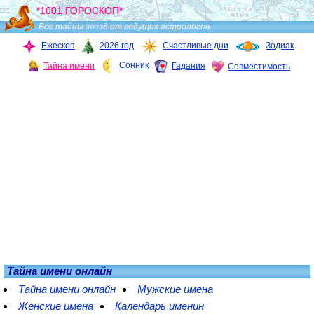
*1001 ГОРОСКОП*
Все тайны звезд от ведущих астрологов
Ежескоп
2026 год
Счастливые дни
Зодиак
Сонник
Тайна имени
Гадания
Совместимость
Тайна имени онлайн
Тайна имени онлайн
Мужские имена
Женские имена
Календарь именин