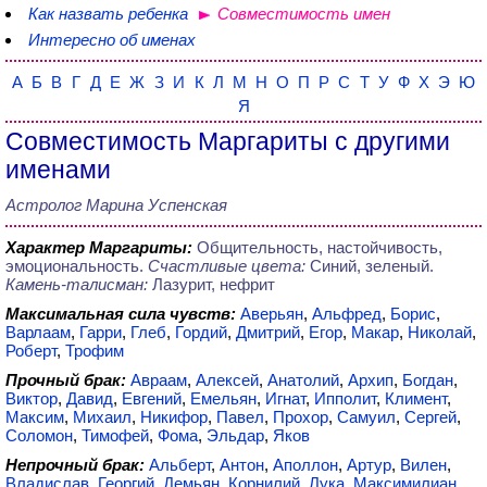
Как назвать ребенка
Совместимость имен
Интересно об именах
А
Б
В
Г
Д
Е
Ж
З
И
К
Л
М
Н
О
П
Р
С
Т
У
Ф
Х
Э
Ю
Я
Совместимость Маргариты с другими
именами
Астролог Марина Успенская
Характер Маргариты:
Общительность, настойчивость,
эмоциональность.
Счастливые цвета:
Синий, зеленый.
Камень-талисман:
Лазурит, нефрит
Максимальная сила чувств:
Аверьян
,
Альфред
,
Борис
,
Варлаам
,
Гарри
,
Глеб
,
Гордий
,
Дмитрий
,
Егор
,
Макар
,
Николай
,
Роберт
,
Трофим
Прочный брак:
Авраам
,
Алексей
,
Анатолий
,
Архип
,
Богдан
,
Виктор
,
Давид
,
Евгений
,
Емельян
,
Игнат
,
Ипполит
,
Климент
,
Максим
,
Михаил
,
Никифор
,
Павел
,
Прохор
,
Самуил
,
Сергей
,
Соломон
,
Тимофей
,
Фома
,
Эльдар
,
Яков
Непрочный брак:
Альберт
,
Антон
,
Аполлон
,
Артур
,
Вилен
,
Владислав
,
Георгий
,
Демьян
,
Корнилий
,
Лука
,
Максимилиан
,