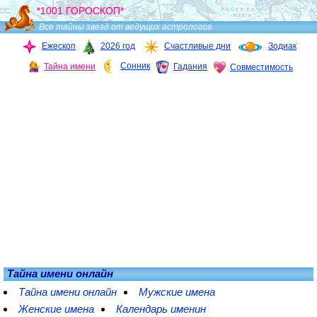
*1001 ГОРОСКОП*
Все тайны звезд от ведущих астрологов
Ежескоп
2026 год
Счастливые дни
Зодиак
Сонник
Тайна имени
Гадания
Совместимость
Тайна имени онлайн
Тайна имени онлайн
Мужские имена
Женские имена
Календарь именин