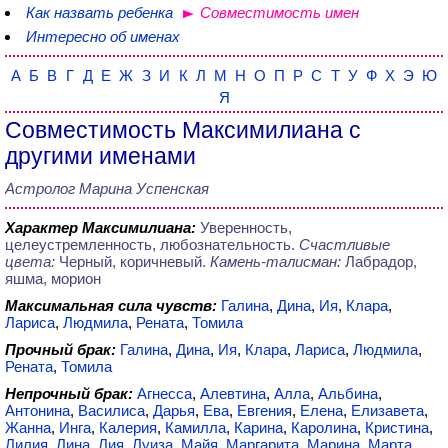
Как назвать ребенка
Совместимость имен
Интересно об именах
А
Б
В
Г
Д
Е
Ж
З
И
К
Л
М
Н
О
П
Р
С
Т
У
Ф
Х
Э
Ю
Я
Совместимость Максимилиана с
другими именами
Астролог Марина Успенская
Характер Максимилиана:
Уверенность,
целеустремленность, любознательность.
Счастливые
цвета:
Черный, коричневый.
Камень-талисман:
Лабрадор,
яшма, морион
Максимальная сила чувств:
Галина
,
Дина
,
Ия
,
Клара
,
Лариса
,
Людмила
,
Рената
,
Томила
Прочный брак:
Галина
,
Дина
,
Ия
,
Клара
,
Лариса
,
Людмила
,
Рената
,
Томила
Непрочный брак:
Агнесса
,
Алевтина
,
Алла
,
Альбина
,
Антонина
,
Василиса
,
Дарья
,
Ева
,
Евгения
,
Елена
,
Елизавета
,
Жанна
,
Инга
,
Калерия
,
Камилла
,
Карина
,
Каролина
,
Кристина
,
Лилия
,
Лина
,
Лия
,
Луиза
,
Майя
,
Маргарита
,
Марина
,
Марта
,