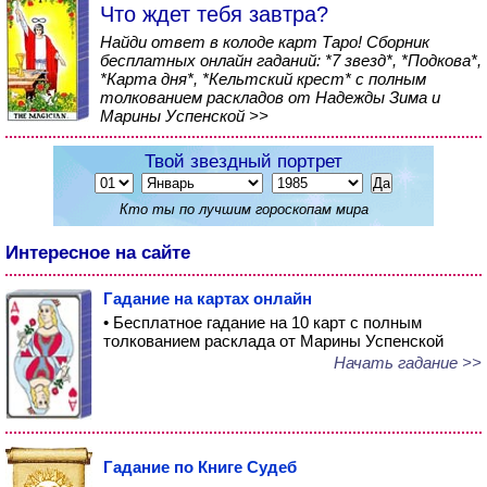
Что ждет тебя завтра?
Найди ответ в колоде карт Таро! Сборник
бесплатных онлайн гаданий: *7 звезд*, *Подкова*,
*Карта дня*, *Кельтский крест* с полным
толкованием раскладов от Надежды Зима и
Марины Успенской >>
Твой звездный портрет
Кто ты по лучшим гороскопам мира
Интересное на сайте
Гадание на картах онлайн
• Бесплатное гадание на 10 карт с полным
толкованием расклада от Марины Успенской
Начать гадание >>
Гадание по Книге Судеб