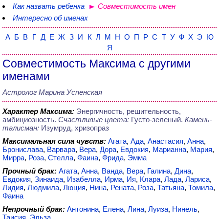
Как назвать ребенка
Совместимость имен
Интересно об именах
А
Б
В
Г
Д
Е
Ж
З
И
К
Л
М
Н
О
П
Р
С
Т
У
Ф
Х
Э
Ю
Я
Совместимость Максима с другими
именами
Астролог Марина Успенская
Характер Максима:
Энергичность, решительность,
амбициозность.
Счастливые цвета:
Густо-зеленый.
Камень-
талисман:
Изумруд, хризопраз
Максимальная сила чувств:
Агата
,
Ада
,
Анастасия
,
Анна
,
Бронислава
,
Варвара
,
Вера
,
Дора
,
Евдокия
,
Марианна
,
Мария
,
Мирра
,
Роза
,
Стелла
,
Фаина
,
Фрида
,
Эмма
Прочный брак:
Агата
,
Анна
,
Ванда
,
Вера
,
Галина
,
Дина
,
Евдокия
,
Зинаида
,
Изабелла
,
Ирма
,
Ия
,
Клара
,
Лада
,
Лариса
,
Лидия
,
Людмила
,
Люция
,
Нина
,
Рената
,
Роза
,
Татьяна
,
Томила
,
Фаина
Непрочный брак:
Антонина
,
Елена
,
Лина
,
Луиза
,
Нинель
,
Таисия
,
Эльза