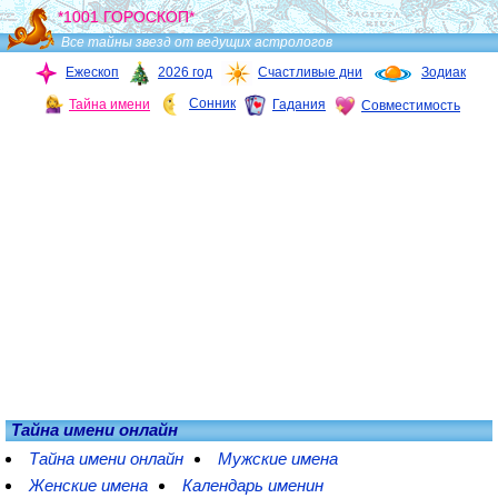
*1001 ГОРОСКОП*
Все тайны звезд от ведущих астрологов
Ежескоп
2026 год
Счастливые дни
Зодиак
Сонник
Тайна имени
Гадания
Совместимость
Тайна имени онлайн
Тайна имени онлайн
Мужские имена
Женские имена
Календарь именин