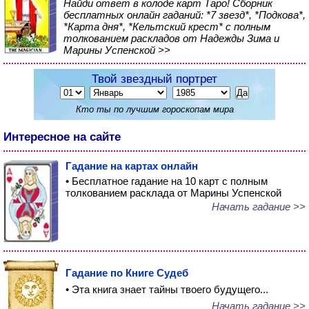
Найди ответ в колоде карт Таро! Сборник
бесплатных онлайн гаданий: *7 звезд*, *Подкова*,
*Карта дня*, *Кельтский крест* с полным
толкованием раскладов от Надежды Зима и
Марины Успенской >>
Твой звездный портрет
Кто ты по лучшим гороскопам мира
Интересное на сайте
Гадание на картах онлайн
• Бесплатное гадание на 10 карт с полным
толкованием расклада от Марины Успенской
Начать гадание >>
Гадание по Книге Судеб
• Эта книга знает тайны твоего будущего...
Начать гадание >>