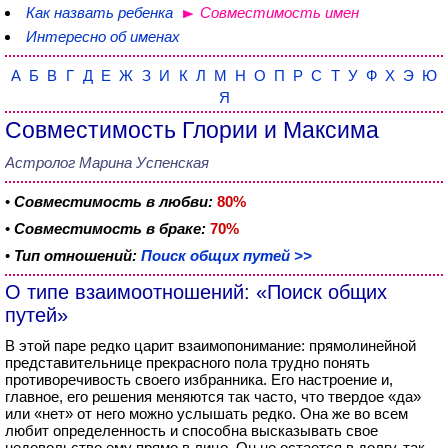
Как назвать ребенка
Совместимость имен
Интересно об именах
А
Б
В
Г
Д
Е
Ж
З
И
К
Л
М
Н
О
П
Р
С
Т
У
Ф
Х
Э
Ю
Я
Совместимость Глории и Максима
Астролог Марина Успенская
•
Совместимость в любви:
80%
•
Совместимость в браке:
70%
•
Тип отношений:
Поиск общих путей >>
О типе взаимоотношений: «Поиск общих
путей»
В этой паре редко царит взаимопонимание: прямолинейной
представительнице прекрасного пола трудно понять
противоречивость своего избранника. Его настроение и,
главное, его решения меняются так часто, что твердое «да»
или «нет» от него можно услышать редко. Она же во всем
любит определенность и способна высказывать свое
недовольство ему прямо в лицо. Он не остается в долгу, так