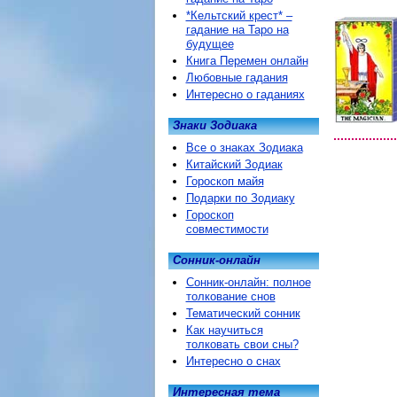
*Кельтский крест* –
гадание на Таро на
будущее
Книга Перемен онлайн
Любовные гадания
Интересно о гаданиях
Знаки Зодиака
Все о знаках Зодиака
Китайский Зодиак
Гороскоп майя
Подарки по Зодиаку
Гороскоп
совместимости
Сонник-онлайн
Сонник-онлайн: полное
толкование снов
Тематический сонник
Как научиться
толковать свои сны?
Интересно о снах
Интересная тема