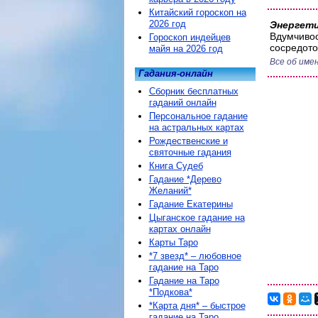
Китайский гороскоп на
2026 год
Энергети
Вдумчивос
Гороскоп индейцев
сосредото
майя на 2026 год
Все об имен
Гадания-онлайн
Сборник бесплатных
гаданий онлайн
Персональное гадание
на астральных картах
Рождественские и
святочные гадания
Книга Судеб
Гадание *Дерево
Желаний*
Гадание Екатерины
Цыганское гадание на
картах онлайн
Карты Таро
*7 звезд* – любовное
гадание на Таро
Гадание на Таро
*Подкова*
*Карта дня* – быстрое
гадание на Таро