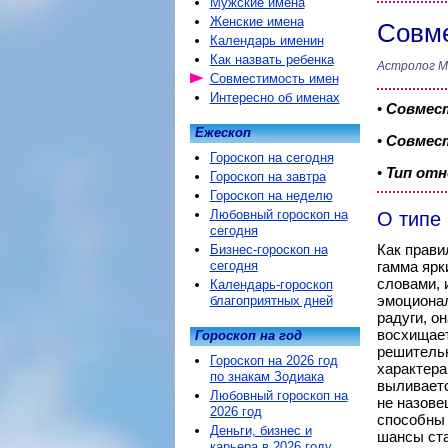
Мужские имена
Женские имена
Совме
Календарь именин
Как назвать ребенка
Астролог М
Совместимость имен
Интересно об именах
•
Совмес
Ежескоп
•
Совмест
Гороскоп на сегодня
•
Тип от
Гороскоп на завтра
Гороскоп на неделю
Любовный гороскоп на
О типе
сегодня
Как прави
Бизнес-гороскоп на
сегодня
гамма ярк
словами, 
Календарь-гороскоп
эмоционал
благоприятных дней
радуги, о
восхищает
Гороскоп на год
решительн
Гороскоп на 2026 год
характера
по знакам Зодиака
выливаетс
Любовный гороскоп на
не назове
2026 год
способны 
Деньги, бизнес и
шансы ста
карьера в 2026 году