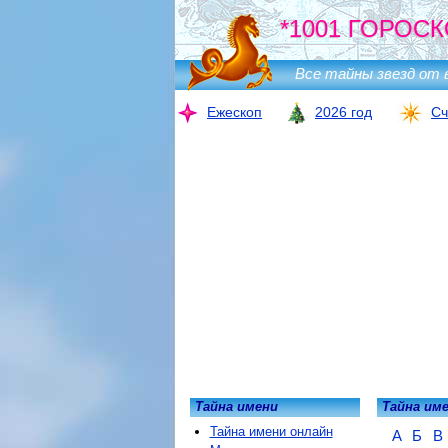
*1001 ГОРОСК
Все тайны звезд от 
Ежескоп
2026 год
Сч
Тайна имени
Тайна им
Тайна имени онлайн
А
Б
В