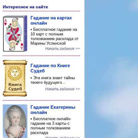
Интересное на сайте
Гадание на картах
онлайн
• Бесплатное гадание на
10 карт с полным
толкованием расклада от
Марины Успенской
Начать гадание >>
Гадание по Книге
Судеб
• Эта книга знает тайны
твоего будущего...
Начать гадание >>
Гадание Екатерины
онлайн
• Бесплатное онлайн-
гадание на 3 карты с
полным толкованием
расклада