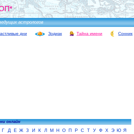
ОП*
ведущих астрологов
астливые дни
Зодиак
Тайна имени
Сонник
ени онлайн
Г
Д
Е
Ж
З
И
К
Л
М
Н
О
П
Р
С
Т
У
Ф
Х
Э
Ю
Я