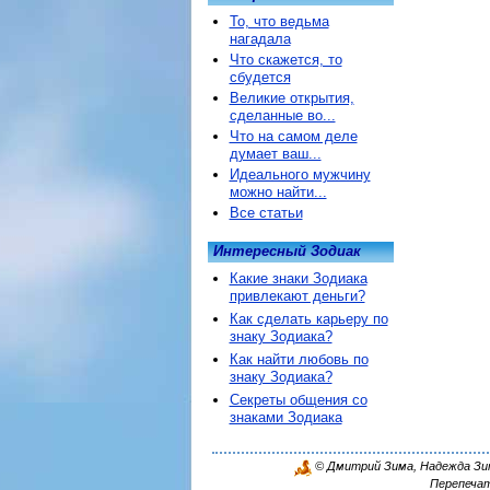
То, что ведьма
нагадала
Что скажется, то
сбудется
Великие открытия,
сделанные во...
Что на самом деле
думает ваш...
Идеального мужчину
можно найти...
Все статьи
Интересный Зодиак
Какие знаки Зодиака
привлекают деньги?
Как сделать карьеру по
знаку Зодиака?
Как найти любовь по
знаку Зодиака?
Секреты общения со
знаками Зодиака
© Дмитрий Зима, Надежда Зима
Перепечат