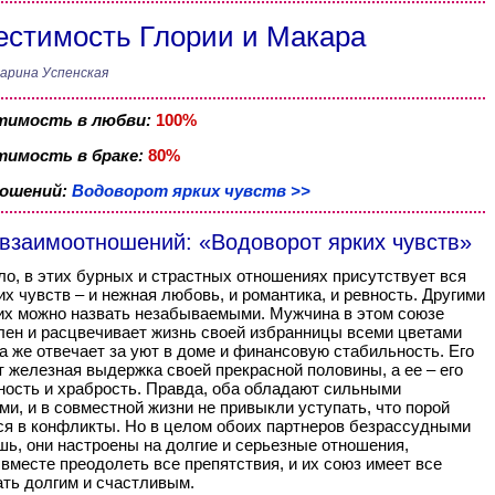
стимость Глории и Макара
арина Успенская
тимость в любви:
100%
имость в браке:
80%
ношений:
Водоворот ярких чувств >>
 взаимоотношений: «Водоворот ярких чувств»
ло, в этих бурных и страстных отношениях присутствует вся
их чувств – и нежная любовь, и романтика, и ревность. Другими
их можно назвать незабываемыми. Мужчина в этом союзе
ен и расцвечивает жизнь своей избранницы всеми цветами
на же отвечает за уют в доме и финансовую стабильность. Его
 железная выдержка своей прекрасной половины, а ее – его
ость и храбрость. Правда, оба обладают сильными
ми, и в совместной жизни не привыкли уступать, что порой
я в конфликты. Но в целом обоих партнеров безрассудными
шь, они настроены на долгие и серьезные отношения,
вместе преодолеть все препятствия, и их союз имеет все
ть долгим и счастливым.