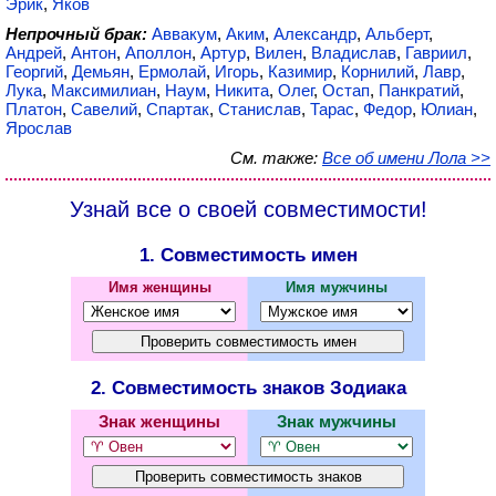
Эрик
,
Яков
Непрочный брак:
Аввакум
,
Аким
,
Александр
,
Альберт
,
Андрей
,
Антон
,
Аполлон
,
Артур
,
Вилен
,
Владислав
,
Гавриил
,
Георгий
,
Демьян
,
Ермолай
,
Игорь
,
Казимир
,
Корнилий
,
Лавр
,
Лука
,
Максимилиан
,
Наум
,
Никита
,
Олег
,
Остап
,
Панкратий
,
Платон
,
Савелий
,
Спартак
,
Станислав
,
Тарас
,
Федор
,
Юлиан
,
Ярослав
См. также:
Все об имени Лола >>
Узнай все о своей совместимости!
1. Совместимость имен
Имя женщины
Имя мужчины
2. Совместимость знаков Зодиака
Знак женщины
Знак мужчины