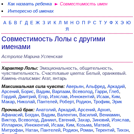
Как назвать ребенка
Совместимость имен
Интересно об именах
А
Б
В
Г
Д
Е
Ж
З
И
К
Л
М
Н
О
П
Р
С
Т
У
Ф
Х
Э
Ю
Я
Совместимость Лолы с другими
именами
Астролог Марина Успенская
Характер Лолы:
Эмоциональность, общительность,
чувствительность.
Счастливые цвета:
Белый, оранжевый.
Камень-талисман:
Агат, янтарь
Максимальная сила чувств:
Аверьян
,
Альфред
,
Аркадий
,
Арсений
,
Борис
,
Вадим
,
Варлаам
,
Всеволод
,
Гарри
,
Глеб
,
Гордий
,
Дмитрий
,
Егор
,
Изяслав
,
Иннокентий
,
Исаак
,
Ким
,
Макар
,
Николай
,
Пантелей
,
Роберт
,
Родион
,
Трофим
,
Эрик
Прочный брак:
Анатолий
,
Аркадий
,
Арсений
,
Архип
,
Афанасий
,
Богдан
,
Вадим
,
Валентин
,
Василий
,
Вениамин
,
Виктор
,
Всеволод
,
Даниил
,
Евгений
,
Захар
,
Зиновий
,
Изяслав
,
Илларион
,
Иннокентий
,
Исаак
,
Ким
,
Козьма
,
Матвей
,
Митрофан
,
Натан
,
Пантелей
,
Родион
,
Роман
,
Терентий
,
Тихон
,