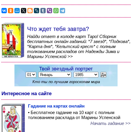
Что ждет тебя завтра?
Найди ответ в колоде карт Таро! Сборник
бесплатных онлайн гаданий: *7 звезд*, *Подкова*,
*Карта дня*, *Кельтский крест* с полным
толкованием раскладов от Надежды Зима и
Марины Успенской >>
Твой звездный портрет
Кто ты по лучшим гороскопам мира
Интересное на сайте
Гадание на картах онлайн
• Бесплатное гадание на 10 карт с полным
толкованием расклада от Марины Успенской
Начать гадание >>