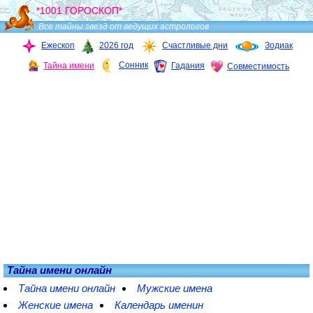
*1001 ГОРОСКОП*
Все тайны звезд от ведущих астрологов
Ежескоп
2026 год
Счастливые дни
Зодиак
Сонник
Тайна имени
Гадания
Совместимость
Тайна имени онлайн
Тайна имени онлайн
Мужские имена
Женские имена
Календарь именин