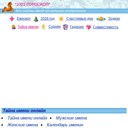
*1001 ГОРОСКОП*
Все тайны звезд от ведущих астрологов
Ежескоп
2026 год
Счастливые дни
Зодиак
Сонник
Тайна имени
Гадания
Совместимость
Тайна имени онлайн
Тайна имени онлайн
Мужские имена
Женские имена
Календарь именин