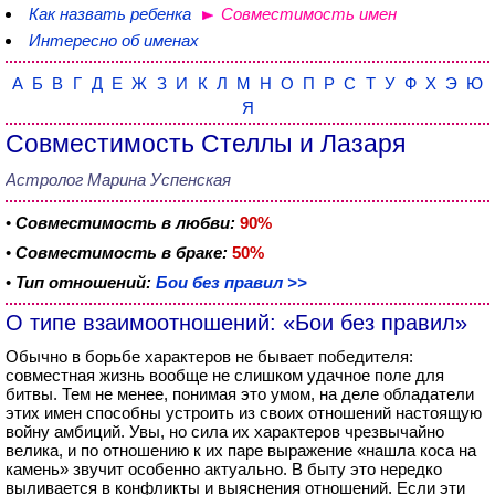
Как назвать ребенка
Совместимость имен
Интересно об именах
А
Б
В
Г
Д
Е
Ж
З
И
К
Л
М
Н
О
П
Р
С
Т
У
Ф
Х
Э
Ю
Я
Совместимость Стеллы и Лазаря
Астролог Марина Успенская
•
Совместимость в любви:
90%
•
Совместимость в браке:
50%
•
Тип отношений:
Бои без правил >>
О типе взаимоотношений: «Бои без правил»
Обычно в борьбе характеров не бывает победителя:
совместная жизнь вообще не слишком удачное поле для
битвы. Тем не менее, понимая это умом, на деле обладатели
этих имен способны устроить из своих отношений настоящую
войну амбиций. Увы, но сила их характеров чрезвычайно
велика, и по отношению к их паре выражение «нашла коса на
камень» звучит особенно актуально. В быту это нередко
выливается в конфликты и выяснения отношений. Если эти