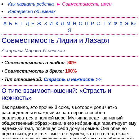
Как назвать ребенка
Совместимость имен
Интересно об именах
А
Б
В
Г
Д
Е
Ж
З
И
К
Л
М
Н
О
П
Р
С
Т
У
Ф
Х
Э
Ю
Я
Совместимость Лидии и Лазаря
Астролог Марина Успенская
•
Совместимость в любви:
80%
•
Совместимость в браке:
100%
•
Тип отношений:
Страсть и нежность >>
О типе взаимоотношений: «Страсть и
нежность»
Как правило, это прочный союз, в котором роли четко
распределены и каждый из партнеров способен
реализоваться в полной мере. Мужчина ведет активный
общественный образ жизни, а его избранница гарантирует ему
надежный тыл, посвящая себя дому и семье. Она обычно
редко выходит в свет вместе с мужем, зато он всегда знает,
что дома его ждет вкусная еда, уютный дом и не обделенные