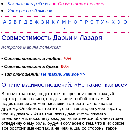
Как назвать ребенка
Совместимость имен
Интересно об именах
А
Б
В
Г
Д
Е
Ж
З
И
К
Л
М
Н
О
П
Р
С
Т
У
Ф
Х
Э
Ю
Я
Совместимость Дарьи и Лазаря
Астролог Марина Успенская
•
Совместимость в любви:
70%
•
Совместимость в браке:
80%
•
Тип отношений:
Не такие, как все >>
О типе взаимоотношений: «Не такие, как все»
В этом странном, но достаточно прочном союзе каждый
партнер, как правило, представляет собой тот самый
недостающий элемент мозаики, которого так не хватает
другому. Он обожает тратить, она – копить, он умеет брать,
она отдавать… Эти отношения даже можно назвать
идеальными, поскольку каждый из партнеров обычно играет
отведенную ему роль, будучи согласен с тем, что в их союзе
все обстоит именно так, а не иначе. Да, со стороны такое