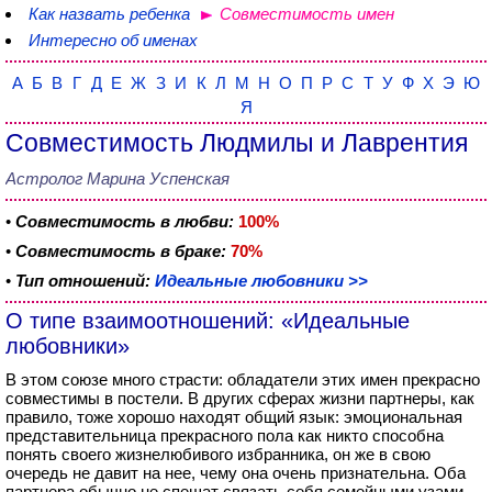
Как назвать ребенка
Совместимость имен
Интересно об именах
А
Б
В
Г
Д
Е
Ж
З
И
К
Л
М
Н
О
П
Р
С
Т
У
Ф
Х
Э
Ю
Я
Совместимость Людмилы и Лаврентия
Астролог Марина Успенская
•
Совместимость в любви:
100%
•
Совместимость в браке:
70%
•
Тип отношений:
Идеальные любовники >>
О типе взаимоотношений: «Идеальные
любовники»
В этом союзе много страсти: обладатели этих имен прекрасно
совместимы в постели. В других сферах жизни партнеры, как
правило, тоже хорошо находят общий язык: эмоциональная
представительница прекрасного пола как никто способна
понять своего жизнелюбивого избранника, он же в свою
очередь не давит на нее, чему она очень признательна. Оба
партнера обычно не спешат связать себя семейными узами,