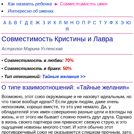
Как назвать ребенка
Совместимость имен
Интересно об именах
А
Б
В
Г
Д
Е
Ж
З
И
К
Л
М
Н
О
П
Р
С
Т
У
Ф
Х
Э
Ю
Я
Совместимость Кристины и Лавра
Астролог Марина Успенская
•
Совместимость в любви:
70%
•
Совместимость в браке:
50%
•
Тип отношений:
Тайные желания >>
О типе взаимоотношений: «Тайные желания»
Возможно, этот союз окружающие и не назовут идеальным, но
что такое вообще идеал? Если двум людям, даже очень
непохожим, хорошо вместе, то это уже немало. Да, у
обладателей этих имен совершенно разные цели и взгляды на
жизнь, и от этого им бывает сложно понять друг друга. Однако
в жизнь своего партнера они привносят свежую струю, и это
ощущение новизны многого стоит. И хотя обычно этот
противоречивый союз не оказывается слишком прочным, зато,