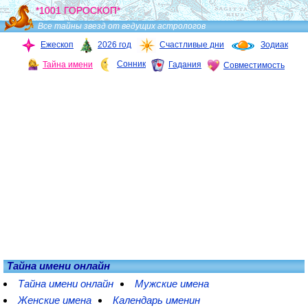
*1001 ГОРОСКОП*
Все тайны звезд от ведущих астрологов
Ежескоп
2026 год
Счастливые дни
Зодиак
Сонник
Тайна имени
Гадания
Совместимость
Тайна имени онлайн
Тайна имени онлайн
Мужские имена
Женские имена
Календарь именин