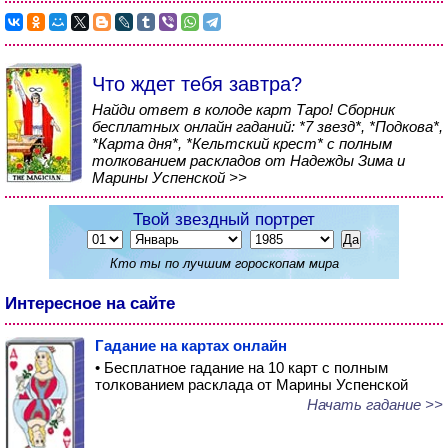
Что ждет тебя завтра?
Найди ответ в колоде карт Таро! Сборник
бесплатных онлайн гаданий: *7 звезд*, *Подкова*,
*Карта дня*, *Кельтский крест* с полным
толкованием раскладов от Надежды Зима и
Марины Успенской >>
Твой звездный портрет
Кто ты по лучшим гороскопам мира
Интересное на сайте
Гадание на картах онлайн
• Бесплатное гадание на 10 карт с полным
толкованием расклада от Марины Успенской
Начать гадание >>