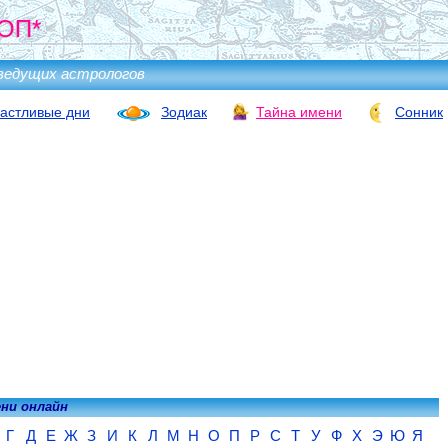
ОП*
ведущих астрологов
астливые дни
Зодиак
Тайна имени
Сонник
ени онлайн
Г
Д
Е
Ж
З
И
К
Л
М
Н
О
П
Р
С
Т
У
Ф
Х
Э
Ю
Я