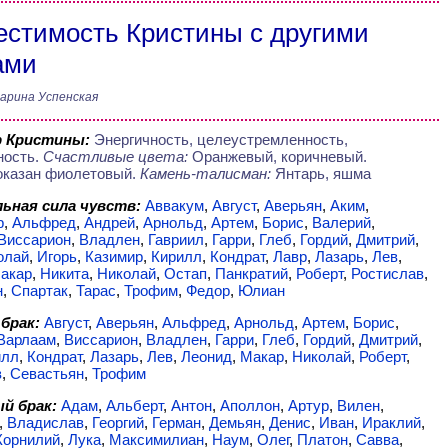
стимость Кристины с другими
ами
арина Успенская
р Кристины:
Энергичность, целеустремленность,
ность.
Счастливые цвета:
Оранжевый, коричневый.
оказан фиолетовый.
Камень-талисман:
Янтарь, яшма
ьная сила чувств:
Аввакум
,
Август
,
Аверьян
,
Аким
,
р
,
Альфред
,
Андрей
,
Арнольд
,
Артем
,
Борис
,
Валерий
,
Виссарион
,
Владлен
,
Гавриил
,
Гарри
,
Глеб
,
Гордий
,
Дмитрий
,
олай
,
Игорь
,
Казимир
,
Кирилл
,
Кондрат
,
Лавр
,
Лазарь
,
Лев
,
акар
,
Никита
,
Николай
,
Остап
,
Панкратий
,
Роберт
,
Ростислав
,
н
,
Спартак
,
Тарас
,
Трофим
,
Федор
,
Юлиан
брак:
Август
,
Аверьян
,
Альфред
,
Арнольд
,
Артем
,
Борис
,
Варлаам
,
Виссарион
,
Владлен
,
Гарри
,
Глеб
,
Гордий
,
Дмитрий
,
илл
,
Кондрат
,
Лазарь
,
Лев
,
Леонид
,
Макар
,
Николай
,
Роберт
,
в
,
Севастьян
,
Трофим
й брак:
Адам
,
Альберт
,
Антон
,
Аполлон
,
Артур
,
Вилен
,
,
Владислав
,
Георгий
,
Герман
,
Демьян
,
Денис
,
Иван
,
Ираклий
,
Корнилий
,
Лука
,
Максимилиан
,
Наум
,
Олег
,
Платон
,
Савва
,