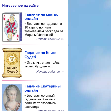
Интересное на сайте
Гадание на картах
онлайн
• Бесплатное гадание на
10 карт с полным
толкованием расклада от
Марины Успенской
Начать гадание >>
Гадание по Книге
Судеб
• Эта книга знает тайны
твоего будущего...
Начать гадание >>
Гадание Екатерины
онлайн
• Бесплатное онлайн-
гадание на 3 карты с
полным толкованием
расклада