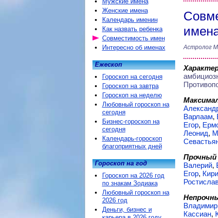
Мужские имена
Женские имена
Совме
Календарь именин
имен
Как назвать ребенка
Совместимость имен
Интересно об именах
Астролог М
Ежескоп
Характе
амбициоз
Гороскоп на сегодня
Противоп
Гороскоп на завтра
Гороскоп на неделю
Максимал
Любовный гороскоп на
Александ
сегодня
Варлаам
,
Бизнес-гороскоп на
Егор
,
Ерм
сегодня
Леонид
,
М
Календарь-гороскоп
Севастья
благоприятных дней
Прочный 
Гороскоп на год
Валерий
,
Егор
,
Кир
Гороскоп на 2026 год
Ростисла
по знакам Зодиака
Любовный гороскоп на
Непрочны
2026 год
Владимир
Деньги, бизнес и
Кассиан
,
карьера в 2026 году