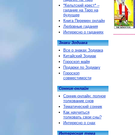
*Кельтский крест* –
гадание на Таро на
будущее
Книга Перемен онлайн
Любовные гадания
Интересно о гаданиях
Знаки Зодиака
Все о знаках Зодиака
Китайский Зодиак
Гороскоп майя
Подарки по Зодиаку
Гороскоп
совместимости
Сонник-онлайн
Сонник-онлайн: полное
толкование снов
Тематический сонник
Как научиться
толковать свои сны?
Интересно о снах
Интересная тема