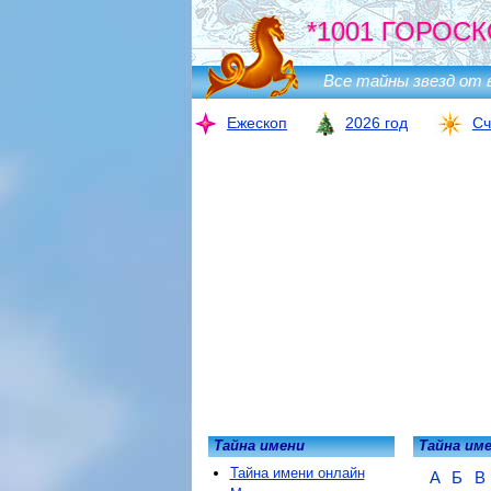
*1001 ГОРОСК
Все тайны звезд от 
Ежескоп
2026 год
Сч
Тайна имени
Тайна им
Тайна имени онлайн
А
Б
В