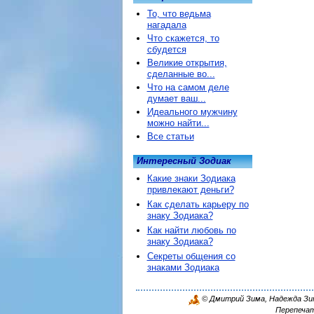
То, что ведьма
нагадала
Что скажется, то
сбудется
Великие открытия,
сделанные во...
Что на самом деле
думает ваш...
Идеального мужчину
можно найти...
Все статьи
Интересный Зодиак
Какие знаки Зодиака
привлекают деньги?
Как сделать карьеру по
знаку Зодиака?
Как найти любовь по
знаку Зодиака?
Секреты общения со
знаками Зодиака
© Дмитрий Зима, Надежда Зима
Перепечат