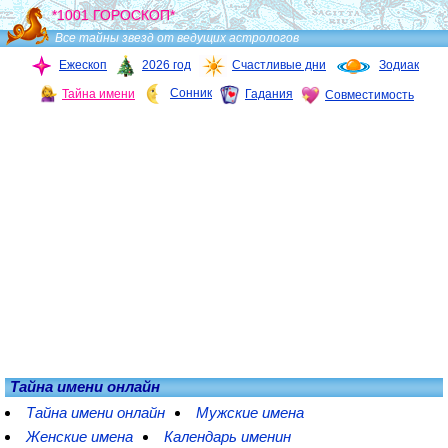
*1001 ГОРОСКОП*
Все тайны звезд от ведущих астрологов
Ежескоп
2026 год
Счастливые дни
Зодиак
Сонник
Тайна имени
Гадания
Совместимость
Тайна имени онлайн
Тайна имени онлайн
Мужские имена
Женские имена
Календарь именин