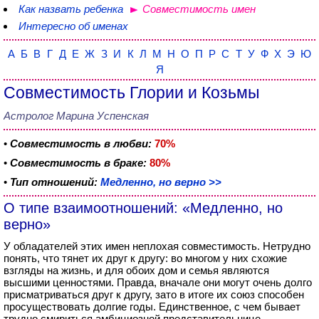
Как назвать ребенка
Совместимость имен
Интересно об именах
А
Б
В
Г
Д
Е
Ж
З
И
К
Л
М
Н
О
П
Р
С
Т
У
Ф
Х
Э
Ю
Я
Совместимость Глории и Козьмы
Астролог Марина Успенская
•
Совместимость в любви:
70%
•
Совместимость в браке:
80%
•
Тип отношений:
Медленно, но верно >>
О типе взаимоотношений: «Медленно, но
верно»
У обладателей этих имен неплохая совместимость. Нетрудно
понять, что тянет их друг к другу: во многом у них схожие
взгляды на жизнь, и для обоих дом и семья являются
высшими ценностями. Правда, вначале они могут очень долго
присматриваться друг к другу, зато в итоге их союз способен
просуществовать долгие годы. Единственное, с чем бывает
трудно смириться амбициозной представительнице