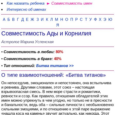
Как назвать ребенка
Совместимость имен
Интересно об именах
А
Б
В
Г
Д
Е
Ж
З
И
К
Л
М
Н
О
П
Р
С
Т
У
Ф
Х
Э
Ю
Я
Совместимость Ады и Корнилия
Астролог Марина Успенская
•
Совместимость в любви:
80%
•
Совместимость в браке:
40%
•
Тип отношений:
Битва титанов >>
О типе взаимоотношений: «Битва титанов»
Он непоседлив, эмоционален и непостоянен, она вспыльчива
и ревнива. Другими словами, этот союз – настоящая
взрывоопасная смесь. В нем море страсти и романтики,
ревности и ссор. Как правило, отношения обладателей этих
имен можно упрекнуть в чем угодно, но только не в пресности
и банальности, ведь оба – сильные личности с необыкновенно
сильными эмоциями, и по отношению к этой паре выражение
«нашла коса на камень» звучит актуально, как никогда. Этот