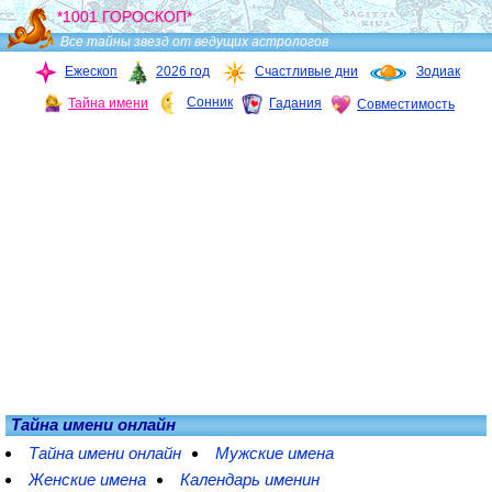
*1001 ГОРОСКОП*
Все тайны звезд от ведущих астрологов
Ежескоп
2026 год
Счастливые дни
Зодиак
Сонник
Тайна имени
Гадания
Совместимость
Тайна имени онлайн
Тайна имени онлайн
Мужские имена
Женские имена
Календарь именин