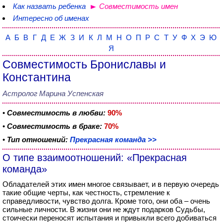
Как назвать ребенка
Совместимость имен
Интересно об именах
А
Б
В
Г
Д
Е
Ж
З
И
К
Л
М
Н
О
П
Р
С
Т
У
Ф
Х
Э
Ю
Я
Совместимость Брониславы и
Константина
Астролог Марина Успенская
•
Совместимость в любви:
90%
•
Совместимость в браке:
70%
•
Тип отношений:
Прекрасная команда >>
О типе взаимоотношений: «Прекрасная
команда»
Обладателей этих имен многое связывает, и в первую очередь
такие общие черты, как честность, стремление к
справедливости, чувство долга. Кроме того, они оба – очень
сильные личности. В жизни они не ждут подарков Судьбы,
стоически переносят испытания и привыкли всего добиваться