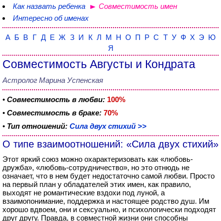
Как назвать ребенка
Совместимость имен
Интересно об именах
А
Б
В
Г
Д
Е
Ж
З
И
К
Л
М
Н
О
П
Р
С
Т
У
Ф
Х
Э
Ю
Я
Совместимость Августы и Кондрата
Астролог Марина Успенская
•
Совместимость в любви:
100%
•
Совместимость в браке:
70%
•
Тип отношений:
Сила двух стихий >>
О типе взаимоотношений: «Сила двух стихий»
Этот яркий союз можно охарактеризовать как «любовь-
дружба», «любовь-сотрудничество», но это отнюдь не
означает, что в нем будет недостаточно самой любви. Просто
на первый план у обладателей этих имен, как правило,
выходят не романтические вздохи под луной, а
взаимопонимание, поддержка и настоящее родство душ. Им
хорошо вдвоем, они и сексуально, и психологически подходят
друг другу. Правда, в совместной жизни они способны