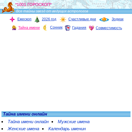
*1001 ГОРОСКОП*
Все тайны звезд от ведущих астрологов
Ежескоп
2026 год
Счастливые дни
Зодиак
Сонник
Тайна имени
Гадания
Совместимость
Тайна имени онлайн
Тайна имени онлайн
Мужские имена
Женские имена
Календарь именин