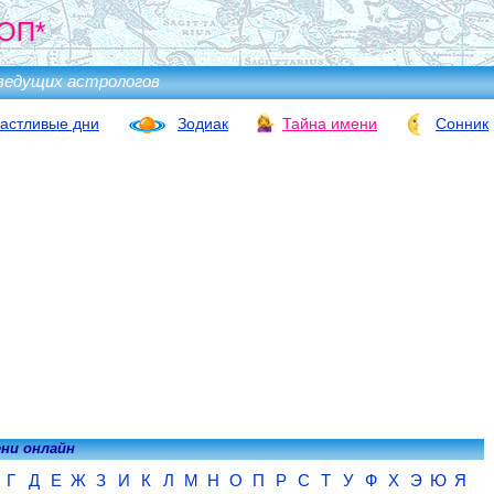
ОП*
ведущих астрологов
астливые дни
Зодиак
Тайна имени
Сонник
ени онлайн
Г
Д
Е
Ж
З
И
К
Л
М
Н
О
П
Р
С
Т
У
Ф
Х
Э
Ю
Я