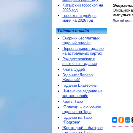
Китайский гороскоп на
Энергети
2026 год
Эмоционал
импульсив
Гороскоп индейцев
майя на 2026 год
Все об име
Гадания-онлайн
Сборник бесплатных
гаданий онлайн
Персональное гадание
на астральных картах
Рождественские и
святочные гадания
Книга Судеб
Гадание *Дерево
Желаний*
Гадание Екатерины
Цыганское гадание на
картах онлайн
Карты Таро
*7 звезд* – любовное
гадание на Таро
Гадание на Таро
*Подкова*
*Карта дня* – быстрое
гадание на Таро