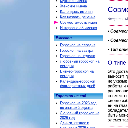
Мужские имена
Женские имена
Совме
Календарь именин
Как назвать ребенка
Астролог М
Совместимость имен
Интересно об именах
•
Совмес
Ежескоп
•
Совмест
Гороскоп на сегодня
•
Тип от
Гороскоп на завтра
Гороскоп на неделю
Любовный гороскоп на
О типе
сегодня
Это доста
Бизнес-гороскоп на
сегодня
выносит г
не указыв
Календарь-гороскоп
работы и 
благоприятных дней
расписани
совместно
Гороскоп на год
своего из
Гороскоп на 2026 год
ей на гла
по знакам Зодиака
обладател
Любовный гороскоп на
быть мене
2026 год
элементар
Деньги, бизнес и
карьера в 2026 году