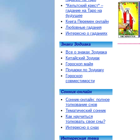
*Кельтский крест* –
гадание на Таро на
будущее
Книга Перемен онлайн
Любовные гадания
Интересно о гаданиях
Знаки Зодиака
Все о знаках Зодиака
Китайский Зодиак
Гороскоп майя
Подарки по Зодиаку
Гороскоп
совместимости
Сонник-онлайн
Сонник-онлайн: полное
толкование снов
Тематический сонник
Как научиться
толковать свои сны?
Интересно о снах
Интересная тема