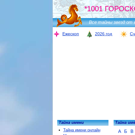
*1001 ГОРОСК
Все тайны звезд от 
Ежескоп
2026 год
Сч
Тайна имени
Тайна им
Тайна имени онлайн
А
Б
В