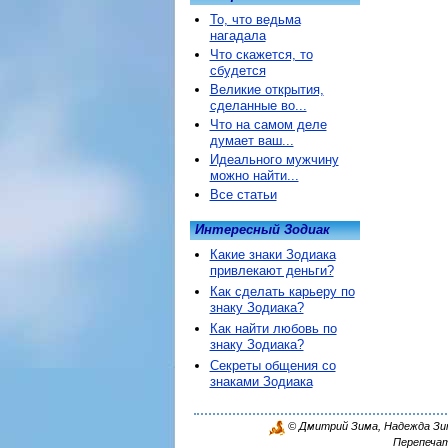
То, что ведьма
нагадала
Что скажется, то
сбудется
Великие открытия,
сделанные во...
Что на самом деле
думает ваш...
Идеального мужчину
можно найти...
Все статьи
Интересный Зодиак
Какие знаки Зодиака
привлекают деньги?
Как сделать карьеру по
знаку Зодиака?
Как найти любовь по
знаку Зодиака?
Секреты общения со
знаками Зодиака
© Дмитрий Зима, Надежда Зима
Перепечат