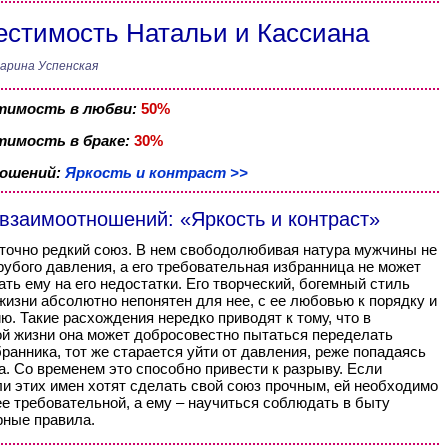
стимость Натальи и Кассиана
арина Успенская
тимость в любви:
50%
имость в браке:
30%
ношений:
Яркость и контраст >>
 взаимоотношений: «Яркость и контраст»
точно редкий союз. В нем свободолюбивая натура мужчины не
рубого давления, а его требовательная избранница не может
ать ему на его недостатки. Его творческий, богемный стиль
жизни абсолютно непонятен для нее, с ее любовью к порядку и
ю. Такие расхождения нередко приводят к тому, что в
й жизни она может добросовестно пытаться переделать
бранника, тот же старается уйти от давления, реже попадаясь
за. Со временем это способно привести к разрыву. Если
и этих имен хотят сделать свой союз прочным, ей необходимо
е требовательной, а ему – научиться соблюдать в быту
ные правила.