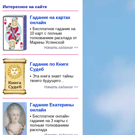
Интересное на сайте
Гадание на картах
онлайн
• Бесплатное гадание на
10 карт с полным
толкованием расклада от
Марины Успенской
Начать гадание >>
Гадание по Книге
Судеб
• Эта книга знает тайны
твоего будущего...
Начать гадание >>
Гадание Екатерины
онлайн
• Бесплатное онлайн-
гадание на 3 карты с
полным толкованием
расклада