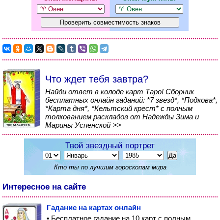
Что ждет тебя завтра?
Найди ответ в колоде карт Таро! Сборник
бесплатных онлайн гаданий: *7 звезд*, *Подкова*,
*Карта дня*, *Кельтский крест* с полным
толкованием раскладов от Надежды Зима и
Марины Успенской >>
Твой звездный портрет
Кто ты по лучшим гороскопам мира
Интересное на сайте
Гадание на картах онлайн
• Бесплатное гадание на 10 карт с полным