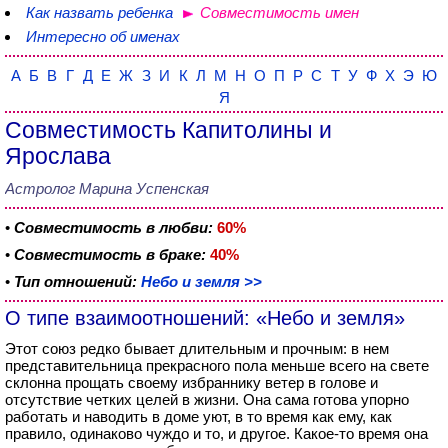
Как назвать ребенка
Совместимость имен
Интересно об именах
А
Б
В
Г
Д
Е
Ж
З
И
К
Л
М
Н
О
П
Р
С
Т
У
Ф
Х
Э
Ю
Я
Совместимость Капитолины и
Ярослава
Астролог Марина Успенская
•
Совместимость в любви:
60%
•
Совместимость в браке:
40%
•
Тип отношений:
Небо и земля >>
О типе взаимоотношений: «Небо и земля»
Этот союз редко бывает длительным и прочным: в нем
представительница прекрасного пола меньше всего на свете
склонна прощать своему избраннику ветер в голове и
отсутствие четких целей в жизни. Она сама готова упорно
работать и наводить в доме уют, в то время как ему, как
правило, одинаково чуждо и то, и другое. Какое-то время она