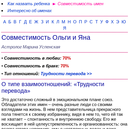
Как назвать ребенка
Совместимость имен
Интересно об именах
А
Б
В
Г
Д
Е
Ж
З
И
К
Л
М
Н
О
П
Р
С
Т
У
Ф
Х
Э
Ю
Я
Совместимость Ольги и Яна
Астролог Марина Успенская
•
Совместимость в любви:
70%
•
Совместимость в браке:
70%
•
Тип отношений:
Трудности перевода >>
О типе взаимоотношений: «Трудности
перевода»
Это достаточно сложный в эмоциональном плане союз.
Обладатели этих имен – очень разные люди со своими
взглядами на жизнь. В нем представительница прекрасного
пола тянется к своему избраннику, видя в нем то, чего ей так
не хватает – спонтанность и внутреннюю свободу. Его же
восхищает в ней целеустремленность и организованность: она
всегда готова напомнить ему о неотложных делах и даже