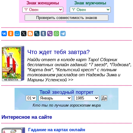
Знак женщины
Знак мужчины
Что ждет тебя завтра?
Найди ответ в колоде карт Таро! Сборник
бесплатных онлайн гаданий: *7 звезд*, *Подкова*,
*Карта дня*, *Кельтский крест* с полным
толкованием раскладов от Надежды Зима и
Марины Успенской >>
Твой звездный портрет
Кто ты по лучшим гороскопам мира
Интересное на сайте
Гадание на картах онлайн