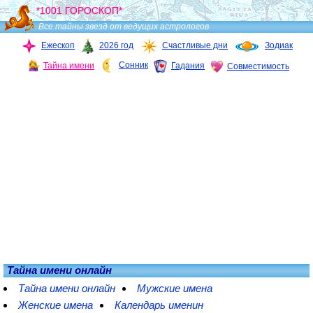
*1001 ГОРОСКОП*
Все тайны звезд от ведущих астрологов
Ежескоп
2026 год
Счастливые дни
Зодиак
Сонник
Тайна имени
Гадания
Совместимость
Тайна имени онлайн
Тайна имени онлайн
Мужские имена
Женские имена
Календарь именин