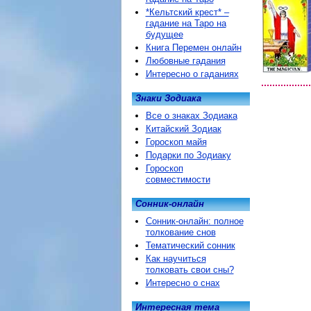
*Кельтский крест* –
гадание на Таро на
будущее
Книга Перемен онлайн
Любовные гадания
Интересно о гаданиях
Знаки Зодиака
Все о знаках Зодиака
Китайский Зодиак
Гороскоп майя
Подарки по Зодиаку
Гороскоп
совместимости
Сонник-онлайн
Сонник-онлайн: полное
толкование снов
Тематический сонник
Как научиться
толковать свои сны?
Интересно о снах
Интересная тема