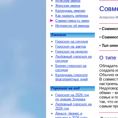
Мужские имена
Женские имена
Совме
Календарь именин
Как назвать ребенка
Астролог М
Совместимость имен
Интересно об именах
•
Совмес
Ежескоп
•
Совмест
Гороскоп на сегодня
•
Тип от
Гороскоп на завтра
Гороскоп на неделю
Любовный гороскоп на
О типе 
сегодня
Обладател
Бизнес-гороскоп на
сегодня
создала и
Обычно он
Календарь-гороскоп
В совмест
благоприятных дней
настроены
Недоговор
Гороскоп на год
обман – в
Гороскоп на 2026 год
семье и п
по знакам Зодиака
так, что 
Любовный гороскоп на
самым про
2026 год
Деньги, бизнес и
карьера в 2026 году