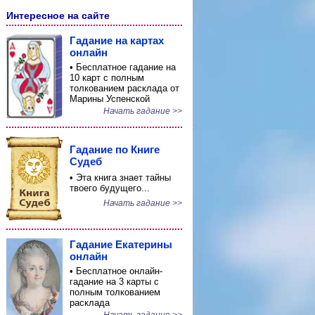
Интересное на сайте
Гадание на картах
онлайн
• Бесплатное гадание на
10 карт с полным
толкованием расклада от
Марины Успенской
Начать гадание >>
Гадание по Книге
Судеб
• Эта книга знает тайны
твоего будущего...
Начать гадание >>
Гадание Екатерины
онлайн
• Бесплатное онлайн-
гадание на 3 карты с
полным толкованием
расклада