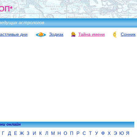
ОП*
ведущих астрологов
астливые дни
Зодиак
Тайна имени
Сонник
ени онлайн
Г
Д
Е
Ж
З
И
К
Л
М
Н
О
П
Р
С
Т
У
Ф
Х
Э
Ю
Я