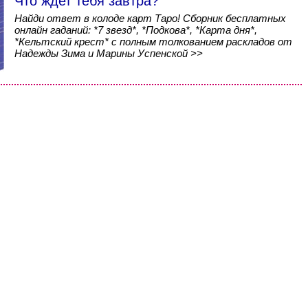
Что ждет тебя завтра?
Найди ответ в колоде карт Таро! Сборник бесплатных
онлайн гаданий: *7 звезд*, *Подкова*, *Карта дня*,
*Кельтский крест* с полным толкованием раскладов от
Надежды Зима и Марины Успенской >>