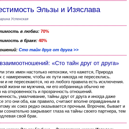
стимость Эльзы и Изяслава
арина Успенская
тимость в любви:
70%
имость в браке:
40%
ношений:
Сто тайн друг от друга >>
взаимоотношений: «Сто тайн друг от друга»
и этих имен настолько непохожи, что кажется, Природа
х с намерением, чтобы их пути никогда не пересеклись.
и и не пересекаются, но из любого правила есть исключения.
ной жизни ни мужчина, ни его избранница обычно не
 на откровенность и прозрачность отношений.
енность, умалчивание, тайны друг от друга и иногда даже
се это они оба, как правило, считают вполне оправданным в
отому их союз редко оказывается прочным. Впрочем, бывает и
они сознательно закрывают глаза на тайны своего партнера, тем
длевая свой брак.