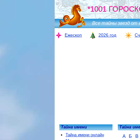
*1001 ГОРОСК
Все тайны звезд от 
Ежескоп
2026 год
Сч
Тайна имени
Тайна им
Тайна имени онлайн
А
Б
В