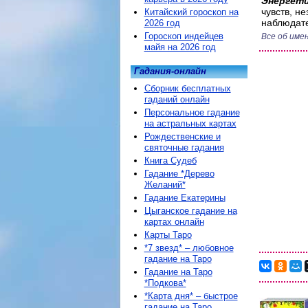
Энергети
чувств, н
Китайский гороскоп на
наблюдат
2026 год
Гороскоп индейцев
Все об име
майя на 2026 год
Гадания-онлайн
Сборник бесплатных
гаданий онлайн
Персональное гадание
на астральных картах
Рождественские и
святочные гадания
Книга Судеб
Гадание *Дерево
Желаний*
Гадание Екатерины
Цыганское гадание на
картах онлайн
Карты Таро
*7 звезд* – любовное
гадание на Таро
Гадание на Таро
*Подкова*
*Карта дня* – быстрое
гадание на Таро