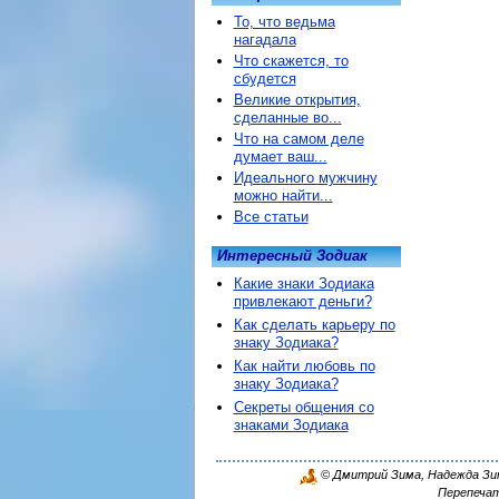
То, что ведьма
нагадала
Что скажется, то
сбудется
Великие открытия,
сделанные во...
Что на самом деле
думает ваш...
Идеального мужчину
можно найти...
Все статьи
Интересный Зодиак
Какие знаки Зодиака
привлекают деньги?
Как сделать карьеру по
знаку Зодиака?
Как найти любовь по
знаку Зодиака?
Секреты общения со
знаками Зодиака
© Дмитрий Зима, Надежда Зима
Перепечат