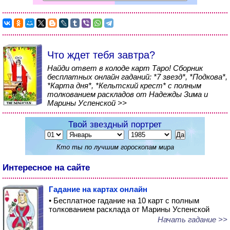
Что ждет тебя завтра?
Найди ответ в колоде карт Таро! Сборник
бесплатных онлайн гаданий: *7 звезд*, *Подкова*,
*Карта дня*, *Кельтский крест* с полным
толкованием раскладов от Надежды Зима и
Марины Успенской >>
Твой звездный портрет
Кто ты по лучшим гороскопам мира
Интересное на сайте
Гадание на картах онлайн
• Бесплатное гадание на 10 карт с полным
толкованием расклада от Марины Успенской
Начать гадание >>