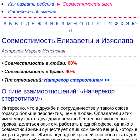
Как назвать ребенка
Совместимость имен
Интересно об именах
А
Б
В
Г
Д
Е
Ж
З
И
К
Л
М
Н
О
П
Р
С
Т
У
Ф
Х
Э
Ю
Я
Совместимость Елизаветы и Изяслава
Астролог Марина Успенская
•
Совместимость в любви:
60%
•
Совместимость в браке:
40%
•
Тип отношений:
Наперекор стереотипам >>
О типе взаимоотношений: «Наперекор
стереотипам»
Интересно, что в дружбе и сотрудничестве у такого союза
гораздо больше перспектив, чем в любви. Обладатели этих
имен могут дать друг другу немало бесценных жизненных
уроков, делиться опытом, работать в одной сфере, однако в
совместной жизни существует слишком много вещей, которые
их разъединяют. Жизнь под одной крышей способна стать для
требовательной представительницы прекрасного пола и ее не