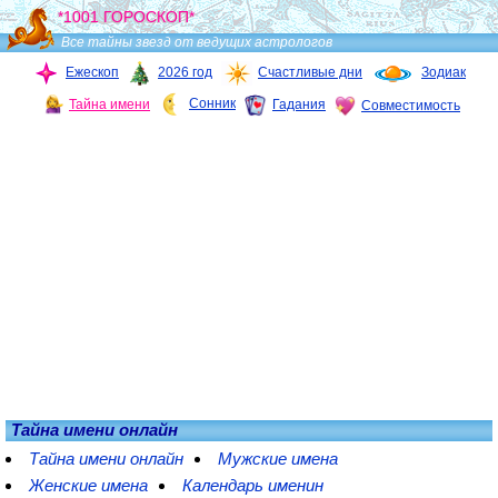
*1001 ГОРОСКОП*
Все тайны звезд от ведущих астрологов
Ежескоп
2026 год
Счастливые дни
Зодиак
Сонник
Тайна имени
Гадания
Совместимость
Тайна имени онлайн
Тайна имени онлайн
Мужские имена
Женские имена
Календарь именин