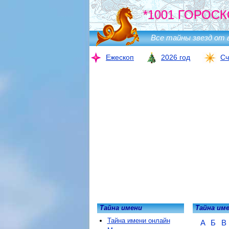
*1001 ГОРОСК
Все тайны звезд от 
Ежескоп
2026 год
Сч
Тайна имени
Тайна им
Тайна имени онлайн
А
Б
В