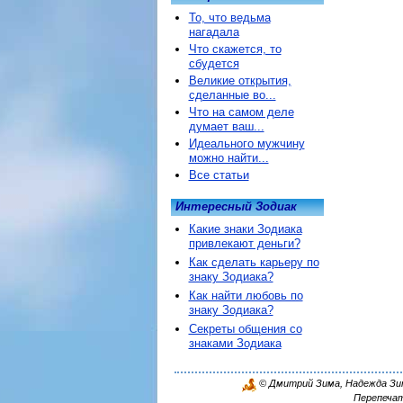
То, что ведьма
нагадала
Что скажется, то
сбудется
Великие открытия,
сделанные во...
Что на самом деле
думает ваш...
Идеального мужчину
можно найти...
Все статьи
Интересный Зодиак
Какие знаки Зодиака
привлекают деньги?
Как сделать карьеру по
знаку Зодиака?
Как найти любовь по
знаку Зодиака?
Секреты общения со
знаками Зодиака
© Дмитрий Зима, Надежда Зима
Перепечат