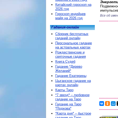
Энергети
Китайский гороскоп на
Подвижнос
2026 год
импульсив
Гороскоп индейцев
Все об име
майя на 2026 год
Гадания-онлайн
Сборник бесплатных
гаданий онлайн
Персональное гадание
на астральных картах
Рождественские и
святочные гадания
Книга Судеб
Гадание *Дерево
Желаний*
Гадание Екатерины
Цыганское гадание на
картах онлайн
Карты Таро
*7 звезд* – любовное
гадание на Таро
Гадание на Таро
*Подкова*
*Карта дня* – быстрое
гадание на Таро