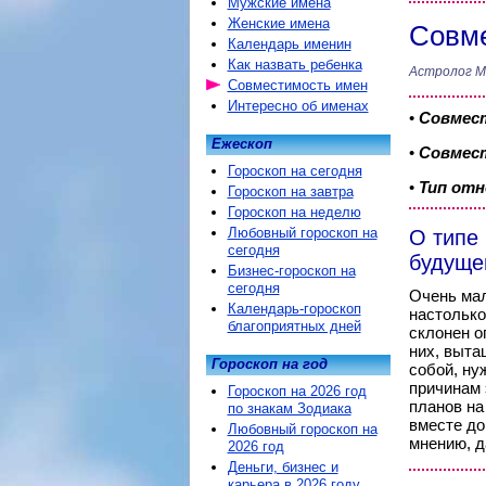
Мужские имена
Женские имена
Совме
Календарь именин
Как назвать ребенка
Астролог М
Совместимость имен
Интересно об именах
•
Совмес
Ежескоп
•
Совмест
Гороскоп на сегодня
•
Тип от
Гороскоп на завтра
Гороскоп на неделю
Любовный гороскоп на
О типе
сегодня
будуще
Бизнес-гороскоп на
сегодня
Очень мал
Календарь-гороскоп
настолько
благоприятных дней
склонен о
них, выта
Гороскоп на год
собой, ну
причинам 
Гороскоп на 2026 год
планов на
по знакам Зодиака
вместе до
Любовный гороскоп на
мнению, д
2026 год
Деньги, бизнес и
карьера в 2026 году