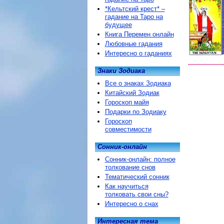
*Кельтский крест* –
гадание на Таро на
будущее
Книга Перемен онлайн
Любовные гадания
Интересно о гаданиях
Знаки Зодиака
Все о знаках Зодиака
Китайский Зодиак
Гороскоп майя
Подарки по Зодиаку
Гороскоп
совместимости
Сонник-онлайн
Сонник-онлайн: полное
толкование снов
Тематический сонник
Как научиться
толковать свои сны?
Интересно о снах
Интересная тема