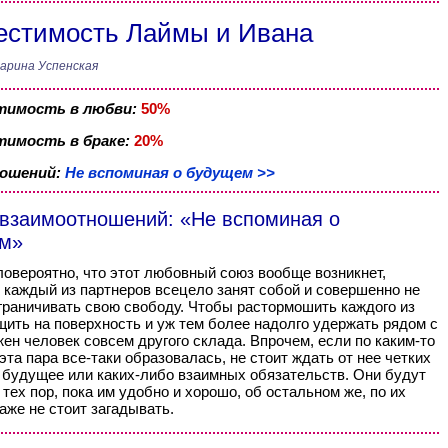
стимость Лаймы и Ивана
арина Успенская
тимость в любви:
50%
имость в браке:
20%
ношений:
Не вспоминая о будущем >>
 взаимоотношений: «Не вспоминая о
м»
овероятно, что этот любовный союз вообще возникнет,
 каждый из партнеров всецело занят собой и совершенно не
граничивать свою свободу. Чтобы растормошить каждого из
щить на поверхность и уж тем более надолго удержать рядом с
жен человек совсем другого склада. Впрочем, если по каким-то
эта пара все-таки образовалась, не стоит ждать от нее четких
 будущее или каких-либо взаимных обязательств. Они будут
 тех пор, пока им удобно и хорошо, об остальном же, по их
аже не стоит загадывать.