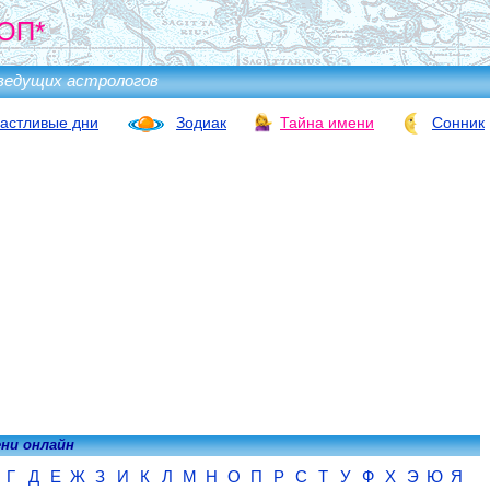
ОП*
ведущих астрологов
астливые дни
Зодиак
Тайна имени
Сонник
ени онлайн
Г
Д
Е
Ж
З
И
К
Л
М
Н
О
П
Р
С
Т
У
Ф
Х
Э
Ю
Я