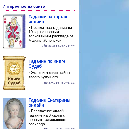
Интересное на сайте
Гадание на картах
онлайн
• Бесплатное гадание на
10 карт с полным
толкованием расклада от
Марины Успенской
Начать гадание >>
Гадание по Книге
Судеб
• Эта книга знает тайны
твоего будущего...
Начать гадание >>
Гадание Екатерины
онлайн
• Бесплатное онлайн-
гадание на 3 карты с
полным толкованием
расклада