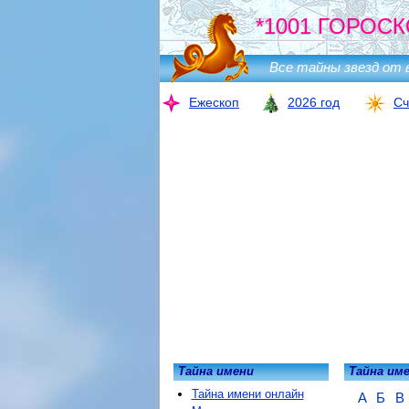
*1001 ГОРОСК
Все тайны звезд от 
Ежескоп
2026 год
Сч
Тайна имени
Тайна им
Тайна имени онлайн
А
Б
В