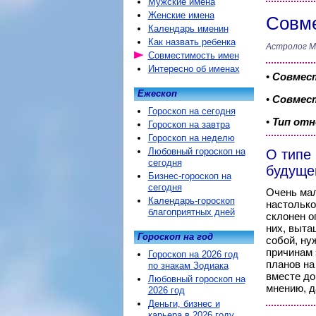
Мужские имена
Женские имена
Совме
Календарь именин
Как назвать ребенка
Астролог М
Совместимость имен
Интересно об именах
•
Совмес
Ежескоп
•
Совмест
Гороскоп на сегодня
•
Тип от
Гороскоп на завтра
Гороскоп на неделю
Любовный гороскоп на
О типе
сегодня
будуще
Бизнес-гороскоп на
сегодня
Очень мал
Календарь-гороскоп
настолько
благоприятных дней
склонен о
них, выта
Гороскоп на год
собой, ну
причинам 
Гороскоп на 2026 год
планов на
по знакам Зодиака
вместе до
Любовный гороскоп на
мнению, д
2026 год
Деньги, бизнес и
карьера в 2026 году