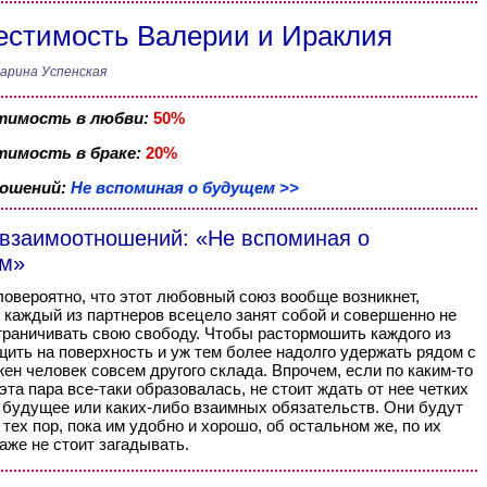
стимость Валерии и Ираклия
арина Успенская
тимость в любви:
50%
имость в браке:
20%
ношений:
Не вспоминая о будущем >>
 взаимоотношений: «Не вспоминая о
м»
овероятно, что этот любовный союз вообще возникнет,
 каждый из партнеров всецело занят собой и совершенно не
граничивать свою свободу. Чтобы растормошить каждого из
щить на поверхность и уж тем более надолго удержать рядом с
жен человек совсем другого склада. Впрочем, если по каким-то
эта пара все-таки образовалась, не стоит ждать от нее четких
 будущее или каких-либо взаимных обязательств. Они будут
 тех пор, пока им удобно и хорошо, об остальном же, по их
аже не стоит загадывать.