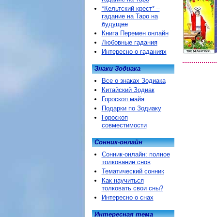
*Кельтский крест* –
гадание на Таро на
будущее
Книга Перемен онлайн
Любовные гадания
Интересно о гаданиях
Знаки Зодиака
Все о знаках Зодиака
Китайский Зодиак
Гороскоп майя
Подарки по Зодиаку
Гороскоп
совместимости
Сонник-онлайн
Сонник-онлайн: полное
толкование снов
Тематический сонник
Как научиться
толковать свои сны?
Интересно о снах
Интересная тема