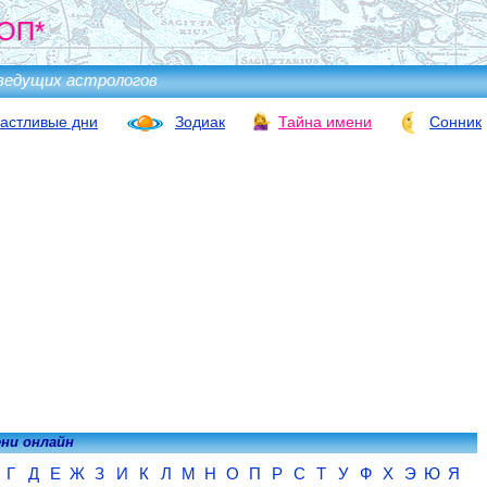
ОП*
ведущих астрологов
астливые дни
Зодиак
Тайна имени
Сонник
ени онлайн
Г
Д
Е
Ж
З
И
К
Л
М
Н
О
П
Р
С
Т
У
Ф
Х
Э
Ю
Я