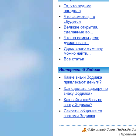
То, что ведьма
нагадала
Что скажется, то
сбудется
Великие открытия,
сделанные во...
Что на самом деле
думает ваш...
Идеального мужчину
можно найти...
Все статьи
Интересный Зодиак
Какие знаки Зодиака
привлекают деньги?
Как сделать карьеру по
знаку Зодиака?
Как найти любовь по
знаку Зодиака?
Секреты общения со
знаками Зодиака
© Дмитрий Зима, Надежда Зима
Перепечат