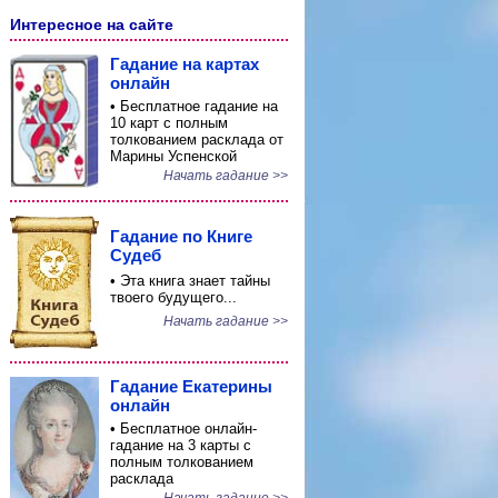
Интересное на сайте
Гадание на картах
онлайн
• Бесплатное гадание на
10 карт с полным
толкованием расклада от
Марины Успенской
Начать гадание >>
Гадание по Книге
Судеб
• Эта книга знает тайны
твоего будущего...
Начать гадание >>
Гадание Екатерины
онлайн
• Бесплатное онлайн-
гадание на 3 карты с
полным толкованием
расклада