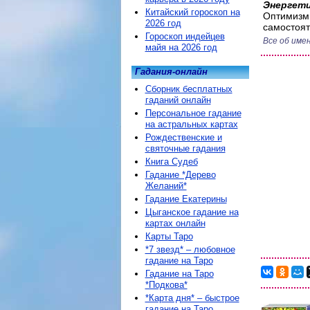
Энергети
Китайский гороскоп на
Оптимизм,
2026 год
самостоят
Гороскоп индейцев
Все об име
майя на 2026 год
Гадания-онлайн
Сборник бесплатных
гаданий онлайн
Персональное гадание
на астральных картах
Рождественские и
святочные гадания
Книга Судеб
Гадание *Дерево
Желаний*
Гадание Екатерины
Цыганское гадание на
картах онлайн
Карты Таро
*7 звезд* – любовное
гадание на Таро
Гадание на Таро
*Подкова*
*Карта дня* – быстрое
гадание на Таро