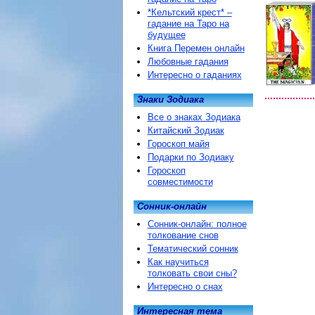
*Кельтский крест* –
гадание на Таро на
будущее
Книга Перемен онлайн
Любовные гадания
Интересно о гаданиях
Знаки Зодиака
Все о знаках Зодиака
Китайский Зодиак
Гороскоп майя
Подарки по Зодиаку
Гороскоп
совместимости
Сонник-онлайн
Сонник-онлайн: полное
толкование снов
Тематический сонник
Как научиться
толковать свои сны?
Интересно о снах
Интересная тема