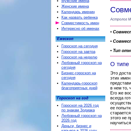
Мужские имена
Женские имена
Совме
Календарь именин
Как назвать ребенка
Астролог М
Совместимость имен
Интересно об именах
•
Совмес
Ежескоп
•
Совмест
Гороскоп на сегодня
•
Тип от
Гороскоп на завтра
Гороскоп на неделю
Любовный гороскоп на
О типе
сегодня
Это доста
Бизнес-гороскоп на
сегодня
этих имен
представи
Календарь-гороскоп
в нем то, 
благоприятных дней
Его же во
всегда го
Гороскоп на год
осуществи
Гороскоп на 2026 год
ее попытк
по знакам Зодиака
старается
Любовный гороскоп на
этого не 
2026 год
научиться
Деньги, бизнес и
карьера в 2026 году