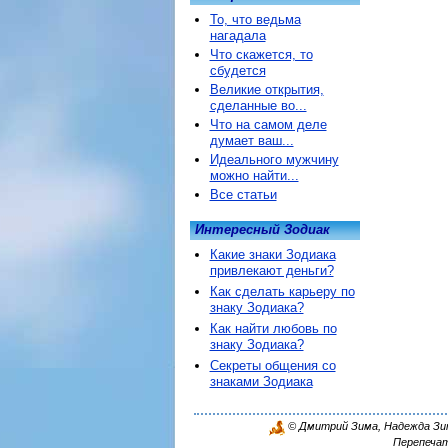
То, что ведьма
нагадала
Что скажется, то
сбудется
Великие открытия,
сделанные во...
Что на самом деле
думает ваш...
Идеального мужчину
можно найти...
Все статьи
Интересный Зодиак
Какие знаки Зодиака
привлекают деньги?
Как сделать карьеру по
знаку Зодиака?
Как найти любовь по
знаку Зодиака?
Секреты общения со
знаками Зодиака
© Дмитрий Зима, Надежда Зима
Перепечат