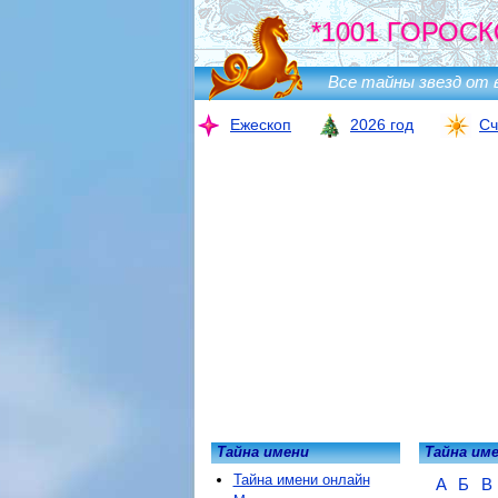
*1001 ГОРОСК
Все тайны звезд от 
Ежескоп
2026 год
Сч
Тайна имени
Тайна им
Тайна имени онлайн
А
Б
В