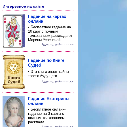
Интересное на сайте
Гадание на картах
онлайн
• Бесплатное гадание на
10 карт с полным
толкованием расклада от
Марины Успенской
Начать гадание >>
Гадание по Книге
Судеб
• Эта книга знает тайны
твоего будущего...
Начать гадание >>
Гадание Екатерины
онлайн
• Бесплатное онлайн-
гадание на 3 карты с
полным толкованием
расклада