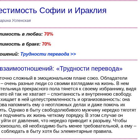
стимость Софии и Ираклия
арина Успенская
тимость в любви:
70%
имость в браке:
70%
ношений:
Трудности перевода >>
 взаимоотношений: «Трудности перевода»
точно сложный в эмоциональном плане союз. Обладатели
 – очень разные люди со своими взглядами на жизнь. В нем
тельница прекрасного пола тянется к своему избраннику, видя
чего ей так не хватает – спонтанность и внутреннюю свободу.
схищает в ней целеустремленность и организованность: она
това напомнить ему о неотложных делах и даже помочь их
ть. Однако в быту свободолюбивого мужчину нередко тяготят
и подчинить их жизнь четкому порядку. В этом случае он
 уйти от давления, что нередко приводит к разрыву. Чтобы
произошло, ей необходимо быть менее требовательной, а ему –
 соблюдать в быту хотя бы элементарные правила.