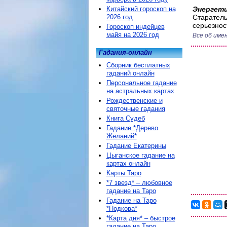
Китайский гороскоп на
Энергети
2026 год
Старатель
серьезнос
Гороскоп индейцев
майя на 2026 год
Все об име
Гадания-онлайн
Сборник бесплатных
гаданий онлайн
Персональное гадание
на астральных картах
Рождественские и
святочные гадания
Книга Судеб
Гадание *Дерево
Желаний*
Гадание Екатерины
Цыганское гадание на
картах онлайн
Карты Таро
*7 звезд* – любовное
гадание на Таро
Гадание на Таро
*Подкова*
*Карта дня* – быстрое
гадание на Таро