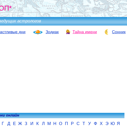
ОП*
ведущих астрологов
астливые дни
Зодиак
Тайна имени
Сонник
ени онлайн
Г
Д
Е
Ж
З
И
К
Л
М
Н
О
П
Р
С
Т
У
Ф
Х
Э
Ю
Я