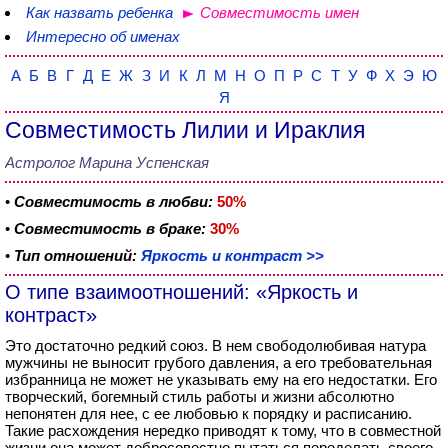
Как назвать ребенка
Совместимость имен
Интересно об именах
А
Б
В
Г
Д
Е
Ж
З
И
К
Л
М
Н
О
П
Р
С
Т
У
Ф
Х
Э
Ю
Я
Совместимость Лилии и Ираклия
Астролог Марина Успенская
•
Совместимость в любви:
50%
•
Совместимость в браке:
30%
•
Тип отношений:
Яркость и контраст >>
О типе взаимоотношений: «Яркость и
контраст»
Это достаточно редкий союз. В нем свободолюбивая натура
мужчины не выносит грубого давления, а его требовательная
избранница не может не указывать ему на его недостатки. Его
творческий, богемный стиль работы и жизни абсолютно
непонятен для нее, с ее любовью к порядку и расписанию.
Такие расхождения нередко приводят к тому, что в совместной
жизни она может добросовестно пытаться переделать своего