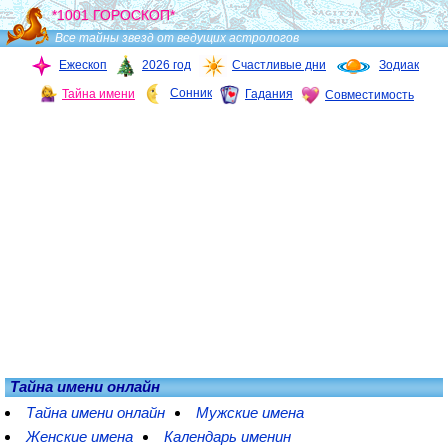
*1001 ГОРОСКОП*
Все тайны звезд от ведущих астрологов
Ежескоп
2026 год
Счастливые дни
Зодиак
Сонник
Тайна имени
Гадания
Совместимость
Тайна имени онлайн
Тайна имени онлайн
Мужские имена
Женские имена
Календарь именин