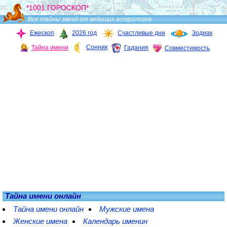
*1001 ГОРОСКОП*
Все тайны звезд от ведущих астрологов
Ежескоп
2026 год
Счастливые дни
Зодиак
Сонник
Тайна имени
Гадания
Совместимость
Тайна имени онлайн
Тайна имени онлайн
Мужские имена
Женские имена
Календарь именин