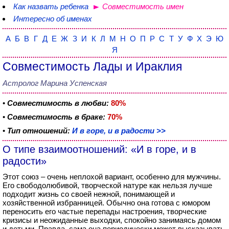
Как назвать ребенка
Совместимость имен
Интересно об именах
А
Б
В
Г
Д
Е
Ж
З
И
К
Л
М
Н
О
П
Р
С
Т
У
Ф
Х
Э
Ю
Я
Совместимость Лады и Ираклия
Астролог Марина Успенская
•
Совместимость в любви:
80%
•
Совместимость в браке:
70%
•
Тип отношений:
И в горе, и в радости >>
О типе взаимоотношений: «И в горе, и в
радости»
Этот союз – очень неплохой вариант, особенно для мужчины.
Его свободолюбивой, творческой натуре как нельзя лучше
подходит жизнь со своей нежной, понимающей и
хозяйственной избранницей. Обычно она готова с юмором
переносить его частые перепады настроения, творческие
кризисы и неожиданные выходки, спокойно занимаясь домом
и детьми. Правда, сама она периодически может высказывать