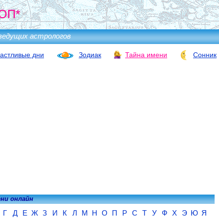
ОП*
ведущих астрологов
астливые дни
Зодиак
Тайна имени
Сонник
ени онлайн
Г
Д
Е
Ж
З
И
К
Л
М
Н
О
П
Р
С
Т
У
Ф
Х
Э
Ю
Я