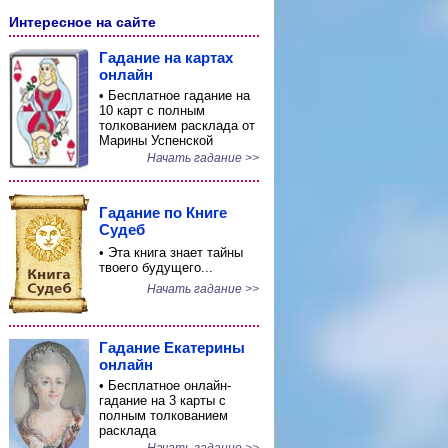
Интересное на сайте
Гадание на картах
онлайн
• Бесплатное гадание на
10 карт с полным
толкованием расклада от
Марины Успенской
Начать гадание >>
Гадание по Книге
Судеб
• Эта книга знает тайны
твоего будущего...
Начать гадание >>
Гадание Екатерины
онлайн
• Бесплатное онлайн-
гадание на 3 карты с
полным толкованием
расклада