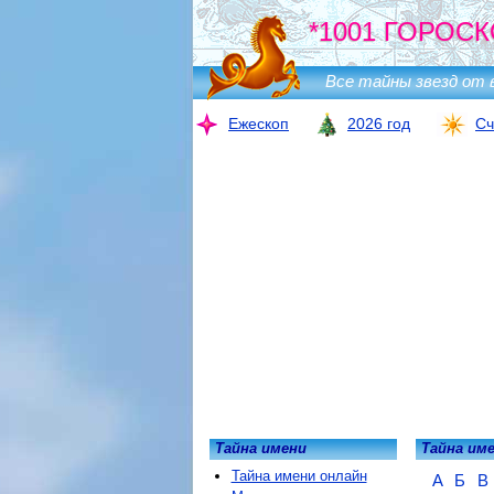
*1001 ГОРОСК
Все тайны звезд от 
Ежескоп
2026 год
Сч
Тайна имени
Тайна им
Тайна имени онлайн
А
Б
В