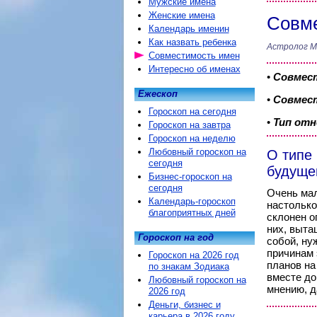
Мужские имена
Женские имена
Совме
Календарь именин
Как назвать ребенка
Астролог М
Совместимость имен
Интересно об именах
•
Совмес
Ежескоп
•
Совмест
Гороскоп на сегодня
•
Тип от
Гороскоп на завтра
Гороскоп на неделю
Любовный гороскоп на
О типе
сегодня
будуще
Бизнес-гороскоп на
сегодня
Очень мал
Календарь-гороскоп
настолько
благоприятных дней
склонен о
них, выта
Гороскоп на год
собой, ну
причинам 
Гороскоп на 2026 год
планов на
по знакам Зодиака
вместе до
Любовный гороскоп на
мнению, д
2026 год
Деньги, бизнес и
карьера в 2026 году