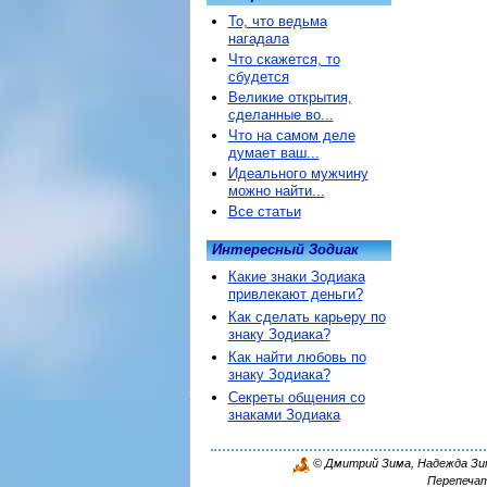
То, что ведьма
нагадала
Что скажется, то
сбудется
Великие открытия,
сделанные во...
Что на самом деле
думает ваш...
Идеального мужчину
можно найти...
Все статьи
Интересный Зодиак
Какие знаки Зодиака
привлекают деньги?
Как сделать карьеру по
знаку Зодиака?
Как найти любовь по
знаку Зодиака?
Секреты общения со
знаками Зодиака
© Дмитрий Зима, Надежда Зима
Перепечат