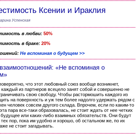
стимость Ксении и Ираклия
арина Успенская
тимость в любви:
50%
имость в браке:
20%
ношений:
Не вспоминая о будущем >>
 взаимоотношений: «Не вспоминая о
м»
овероятно, что этот любовный союз вообще возникнет,
 каждый из партнеров всецело занят собой и совершенно не
граничивать свою свободу. Чтобы растормошить каждого из
щить на поверхность и уж тем более надолго удержать рядом с
жен человек совсем другого склада. Впрочем, если по каким-то
эта пара все-таки образовалась, не стоит ждать от нее четких
 будущее или каких-либо взаимных обязательств. Они будут
 тех пор, пока им удобно и хорошо, об остальном же, по их
аже не стоит загадывать.