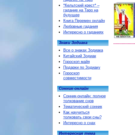
*Кельтский крест* –
гадание на Таро на
будущее
Книга Перемен онлайн
Любовные гадания
Интересно о гаданиях
Знаки Зодиака
Все о знаках Зодиака
Китайский Зодиак
Гороскоп майя
Подарки по Зодиаку
Гороскоп
совместимости
Сонник-онлайн
Сонник-онлайн: полное
толкование снов
Тематический сонник
Как научиться
толковать свои сны?
Интересно о снах
Интересная тема