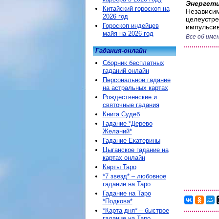
Энергети
Китайский гороскоп на
Независим
2026 год
целеустре
Гороскоп индейцев
импульсив
майя на 2026 год
Все об имен
Гадания-онлайн
Сборник бесплатных
гаданий онлайн
Персональное гадание
на астральных картах
Рождественские и
святочные гадания
Книга Судеб
Гадание *Дерево
Желаний*
Гадание Екатерины
Цыганское гадание на
картах онлайн
Карты Таро
*7 звезд* – любовное
гадание на Таро
Гадание на Таро
*Подкова*
*Карта дня* – быстрое
гадание на Таро