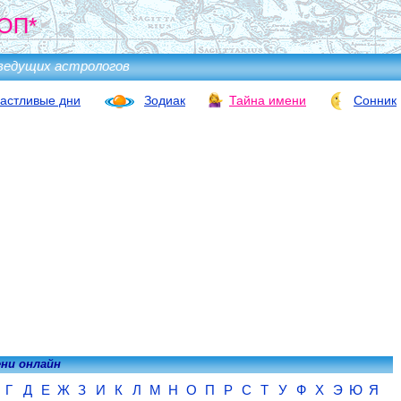
ОП*
ведущих астрологов
астливые дни
Зодиак
Тайна имени
Сонник
ени онлайн
Г
Д
Е
Ж
З
И
К
Л
М
Н
О
П
Р
С
Т
У
Ф
Х
Э
Ю
Я