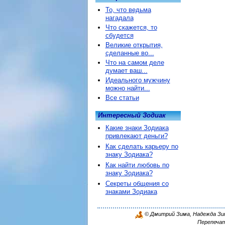
То, что ведьма
нагадала
Что скажется, то
сбудется
Великие открытия,
сделанные во...
Что на самом деле
думает ваш...
Идеального мужчину
можно найти...
Все статьи
Интересный Зодиак
Какие знаки Зодиака
привлекают деньги?
Как сделать карьеру по
знаку Зодиака?
Как найти любовь по
знаку Зодиака?
Секреты общения со
знаками Зодиака
© Дмитрий Зима, Надежда Зима
Перепечат