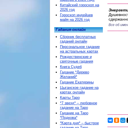
Китайский гороскоп на
2026 год
Энергети
Душевност
Гороскоп индейцев
сдержанн
майя на 2026 год
Все об име
Гадания-онлайн
Сборник бесплатных
гаданий онлайн
Персональное гадание
на астральных картах
Рождественские и
святочные гадания
Книга Судеб
Гадание *Дерево
Желаний*
Гадание Екатерины
Цыганское гадание на
картах онлайн
Карты Таро
*7 звезд* – любовное
гадание на Таро
Гадание на Таро
*Подкова*
*Карта дня* – быстрое
гадание на Таро