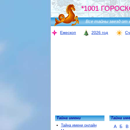
*1001 ГОРОСК
Все тайны звезд от 
Ежескоп
2026 год
Сч
Тайна имени
Тайна им
Тайна имени онлайн
А
Б
В