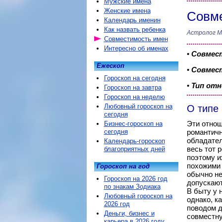
Мужские имена
Женские имена
Совме
Календарь именин
Как назвать ребенка
Астролог М
Совместимость имен
Интересно об именах
•
Совмес
Ежескоп
•
Совмест
Гороскоп на сегодня
•
Тип от
Гороскоп на завтра
Гороскоп на неделю
Любовный гороскоп на
О типе
сегодня
Эти отнош
Бизнес-гороскоп на
сегодня
романтичн
обладател
Календарь-гороскоп
весь тот 
благоприятных дней
поэтому и
похожими 
Гороскоп на год
обычно не
Гороскоп на 2026 год
допускают
по знакам Зодиака
В быту у 
Любовный гороскоп на
однако, к
2026 год
поводом д
Деньги, бизнес и
совместну
карьера в 2026 году