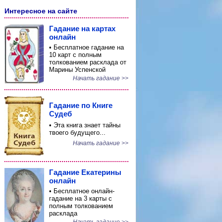
Интересное на сайте
Гадание на картах
онлайн
• Бесплатное гадание на
10 карт с полным
толкованием расклада от
Марины Успенской
Начать гадание >>
Гадание по Книге
Судеб
• Эта книга знает тайны
твоего будущего...
Начать гадание >>
Гадание Екатерины
онлайн
• Бесплатное онлайн-
гадание на 3 карты с
полным толкованием
расклада