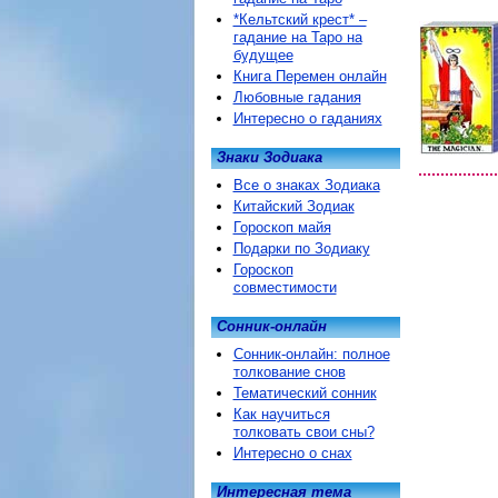
*Кельтский крест* –
гадание на Таро на
будущее
Книга Перемен онлайн
Любовные гадания
Интересно о гаданиях
Знаки Зодиака
Все о знаках Зодиака
Китайский Зодиак
Гороскоп майя
Подарки по Зодиаку
Гороскоп
совместимости
Сонник-онлайн
Сонник-онлайн: полное
толкование снов
Тематический сонник
Как научиться
толковать свои сны?
Интересно о снах
Интересная тема