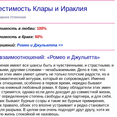
стимость Клары и Ираклия
арина Успенская
тимость в любви:
100%
имость в браке:
60%
ношений:
Ромео и Джульетта >>
 взаимоотношений: «Ромео и Джульетта»
ения имеют все шансы быть и чувственными, и страстными, и
ыми, другими словами – незабываемыми. Дело в том, что
и этих имен умеют ценить не только плотские радости, но и
романтический антураж, который их сопровождает. Именно
х отношения, особенно в первое время, нередко бывают
на книжный любовный роман. К браку обладатели этих имен
 стремятся, однако если дело доходит до совместной жизни,
 определенную степень свободы и для партнера, и для себя.
них бывают бурные ссоры и такие же бурные примирения,
ак правило, обоих это вполне устраивает и редко становится
ля разрыва. В целом они очень подходят друг другу, хотя их
ю жизнь спокойной не назовешь.