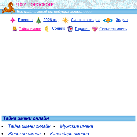
*1001 ГОРОСКОП*
Все тайны звезд от ведущих астрологов
Ежескоп
2026 год
Счастливые дни
Зодиак
Сонник
Тайна имени
Гадания
Совместимость
Тайна имени онлайн
Тайна имени онлайн
Мужские имена
Женские имена
Календарь именин