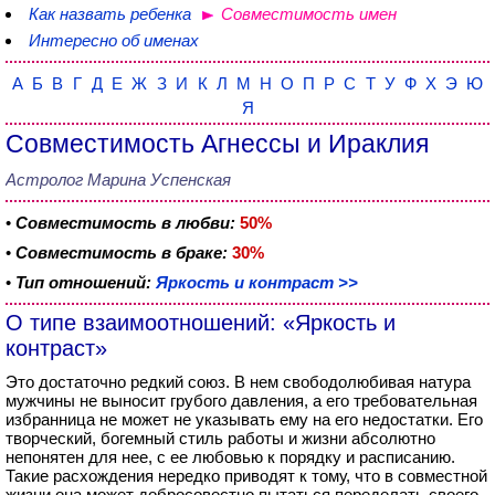
Как назвать ребенка
Совместимость имен
Интересно об именах
А
Б
В
Г
Д
Е
Ж
З
И
К
Л
М
Н
О
П
Р
С
Т
У
Ф
Х
Э
Ю
Я
Совместимость Агнессы и Ираклия
Астролог Марина Успенская
•
Совместимость в любви:
50%
•
Совместимость в браке:
30%
•
Тип отношений:
Яркость и контраст >>
О типе взаимоотношений: «Яркость и
контраст»
Это достаточно редкий союз. В нем свободолюбивая натура
мужчины не выносит грубого давления, а его требовательная
избранница не может не указывать ему на его недостатки. Его
творческий, богемный стиль работы и жизни абсолютно
непонятен для нее, с ее любовью к порядку и расписанию.
Такие расхождения нередко приводят к тому, что в совместной
жизни она может добросовестно пытаться переделать своего