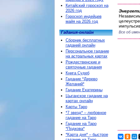
Китайский гороскоп на
2026 год
Энергети
Независим
Гороскоп индейцев
целеустре
майя на 2026 год
импульсив
Гадания-онлайн
Все об имен
Сборник бесплатных
гаданий онлайн
Персональное гадание
на астральных картах
Рождественские и
святочные гадания
Книга Судеб
Гадание *Дерево
Желаний*
Гадание Екатерины
Цыганское гадание на
картах онлайн
Карты Таро
*7 звезд* – любовное
гадание на Таро
Гадание на Таро
*Подкова*
*Карта дня* – быстрое
гадание на Таро