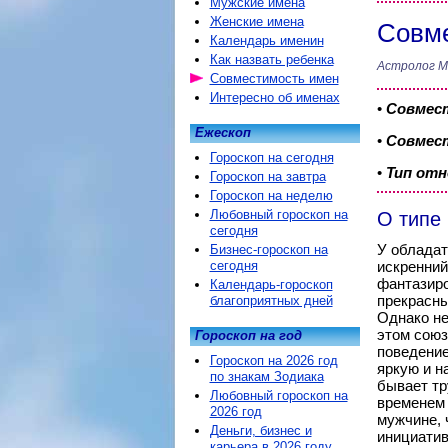
Мужские имена
Женские имена
Совме
Календарь именин
Как назвать ребенка
Астролог М
Совместимость имен
Интересно об именах
•
Совмес
Ежескоп
•
Совмест
Гороскоп на сегодня
•
Тип от
Гороскоп на завтра
Гороскоп на неделю
Любовный гороскоп на
О типе
сегодня
У обладат
Бизнес-гороскоп на
сегодня
искренний
фантазиро
Календарь-гороскоп
прекрасны
благоприятных дней
Однако не
этом союз
Гороскоп на год
поведение
Гороскоп на 2026 год
яркую и н
по знакам Зодиака
бывает тр
Любовный гороскоп на
временем 
2026 год
мужчине, 
Деньги, бизнес и
инициатив
карьера в 2026 году