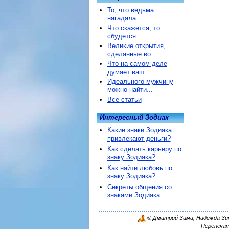
То, что ведьма
нагадала
Что скажется, то
сбудется
Великие открытия,
сделанные во...
Что на самом деле
думает ваш...
Идеального мужчину
можно найти...
Все статьи
Интересный Зодиак
Какие знаки Зодиака
привлекают деньги?
Как сделать карьеру по
знаку Зодиака?
Как найти любовь по
знаку Зодиака?
Секреты общения со
знаками Зодиака
© Дмитрий Зима, Надежда Зима
Перепечат