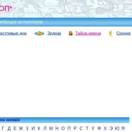
ОП*
ведущих астрологов
астливые дни
Зодиак
Тайна имени
Сонник
ени онлайн
Г
Д
Е
Ж
З
И
К
Л
М
Н
О
П
Р
С
Т
У
Ф
Х
Э
Ю
Я