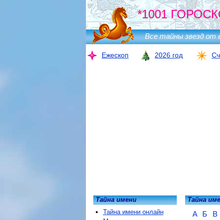
*1001 ГОРОСК
Все тайны звезд от 
Ежескоп
2026 год
Сч
Тайна имени
Тайна им
Тайна имени онлайн
А
Б
В