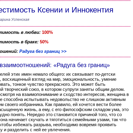
стимость Ксении и Иннокентия
арина Успенская
тимость в любви:
100%
имость в браке:
50%
ношений:
Радуга без границ >>
 взаимоотношений: «Радуга без границ»
елей этих имен немало общего: их связывает по-детски
, восхищенный взгляд на мир, эмоциональность, умение
вать, тонкое чувство прекрасного. Это может быть
й творческий союз, в котором супруги заняты общим делом.
смотря на взаимопонимание и сходство интересов, женщина в
е способна испытывать недовольство не слишком активным
м своего избранника. Как правило, ей хочется вести более
асыщенную жизнь, а ему, с его философским складом ума, это
удно понять. Нередко это становится причиной того, что со
она начинает скучать и тяготиться семейными узами, так что
чтобы избежать разрыва, необходимо вовремя проявить
у и разделить с ней ее увлечения.