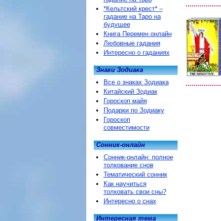
*Кельтский крест* –
гадание на Таро на
будущее
Книга Перемен онлайн
Любовные гадания
Интересно о гаданиях
Знаки Зодиака
Все о знаках Зодиака
Китайский Зодиак
Гороскоп майя
Подарки по Зодиаку
Гороскоп
совместимости
Сонник-онлайн
Сонник-онлайн: полное
толкование снов
Тематический сонник
Как научиться
толковать свои сны?
Интересно о снах
Интересная тема