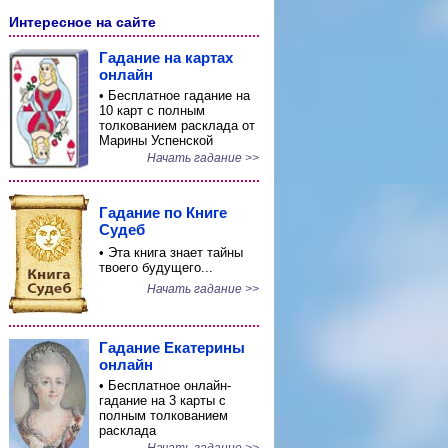
Интересное на сайте
Гадание на картах
онлайн
• Бесплатное гадание на
10 карт с полным
толкованием расклада от
Марины Успенской
Начать гадание >>
Гадание по Книге
Судеб
• Эта книга знает тайны
твоего будущего...
Начать гадание >>
Гадание Екатерины
онлайн
• Бесплатное онлайн-
гадание на 3 карты с
полным толкованием
расклада