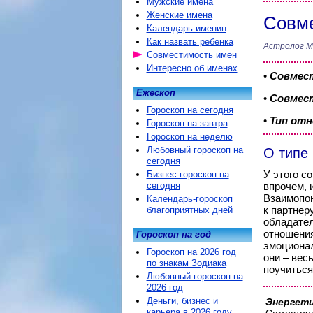
Мужские имена
Женские имена
Совме
Календарь именин
Как назвать ребенка
Астролог М
Совместимость имен
Интересно об именах
•
Совмес
Ежескоп
•
Совмест
Гороскоп на сегодня
•
Тип от
Гороскоп на завтра
Гороскоп на неделю
Любовный гороскоп на
О типе
сегодня
У этого с
Бизнес-гороскоп на
сегодня
впрочем, 
Взаимопон
Календарь-гороскоп
к партнер
благоприятных дней
обладател
отношения
Гороскоп на год
эмоционал
Гороскоп на 2026 год
они – вес
по знакам Зодиака
поучиться 
Любовный гороскоп на
2026 год
Деньги, бизнес и
Энергети
карьера в 2026 году