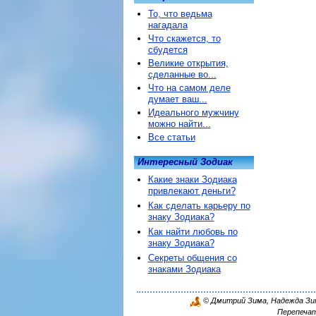
То, что ведьма
нагадала
Что скажется, то
сбудется
Великие открытия,
сделанные во...
Что на самом деле
думает ваш...
Идеального мужчину
можно найти...
Все статьи
Интересный Зодиак
Какие знаки Зодиака
привлекают деньги?
Как сделать карьеру по
знаку Зодиака?
Как найти любовь по
знаку Зодиака?
Секреты общения со
знаками Зодиака
© Дмитрий Зима, Надежда Зима
Перепечат