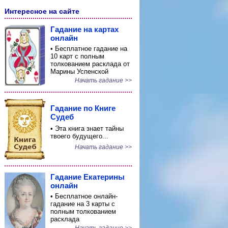
Интересное на сайте
Гадание на картах
онлайн
• Бесплатное гадание на
10 карт с полным
толкованием расклада от
Марины Успенской
Начать гадание >>
Гадание по Книге
Судеб
• Эта книга знает тайны
твоего будущего...
Начать гадание >>
Гадание Екатерины
онлайн
• Бесплатное онлайн-
гадание на 3 карты с
полным толкованием
расклада