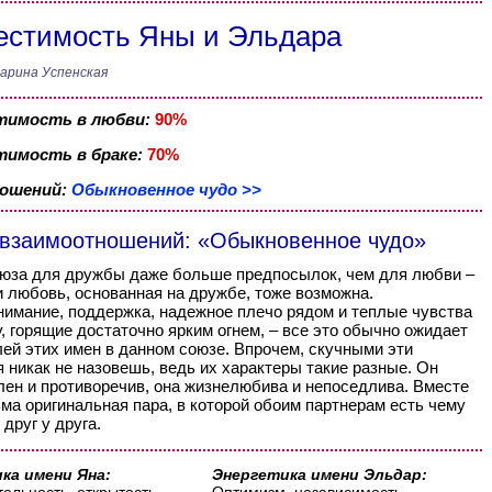
стимость Яны и Эльдара
арина Успенская
тимость в любви:
90%
имость в браке:
70%
ношений:
Обыкновенное чудо >>
 взаимоотношений: «Обыкновенное чудо»
оюза для дружбы даже больше предпосылок, чем для любви –
и любовь, основанная на дружбе, тоже возможна.
имание, поддержка, надежное плечо рядом и теплые чувства
у, горящие достаточно ярким огнем, – все это обычно ожидает
ей этих имен в данном союзе. Впрочем, скучными эти
 никак не назовешь, ведь их характеры такие разные. Он
ен и противоречив, она жизнелюбива и непоседлива. Вместе
ьма оригинальная пара, в которой обоим партнерам есть чему
друг у друга.
ка имени Яна:
Энергетика имени Эльдар: