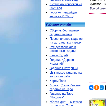
Самостоят
чувственн
Китайский гороскоп на
2026 год
Все об име
Гороскоп индейцев
майя на 2026 год
Гадания-онлайн
Сборник бесплатных
гаданий онлайн
Персональное гадание
на астральных картах
Рождественские и
святочные гадания
Книга Судеб
Гадание *Дерево
Желаний*
Гадание Екатерины
Цыганское гадание на
картах онлайн
Карты Таро
*7 звезд* – любовное
гадание на Таро
Гадание на Таро
*Подкова*
*Карта дня* – быстрое
гадание на Таро