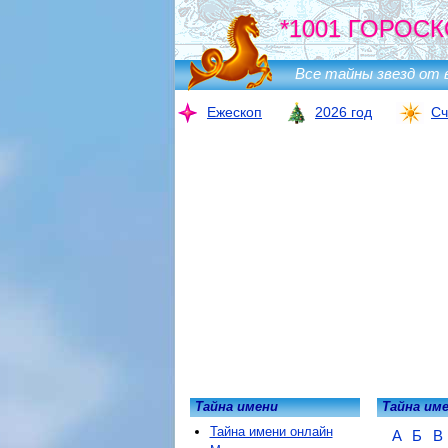
*1001 ГОРОСК
Все тайны звезд от 
Ежескоп
2026 год
Сч
Тайна имени
Тайна им
Тайна имени онлайн
А
Б
В