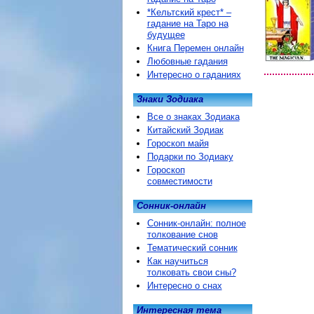
*Кельтский крест* –
гадание на Таро на
будущее
Книга Перемен онлайн
Любовные гадания
Интересно о гаданиях
Знаки Зодиака
Все о знаках Зодиака
Китайский Зодиак
Гороскоп майя
Подарки по Зодиаку
Гороскоп
совместимости
Сонник-онлайн
Сонник-онлайн: полное
толкование снов
Тематический сонник
Как научиться
толковать свои сны?
Интересно о снах
Интересная тема