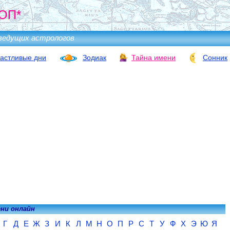
ОП*
ведущих астрологов
астливые дни
Зодиак
Тайна имени
Сонник
ени онлайн
Г
Д
Е
Ж
З
И
К
Л
М
Н
О
П
Р
С
Т
У
Ф
Х
Э
Ю
Я