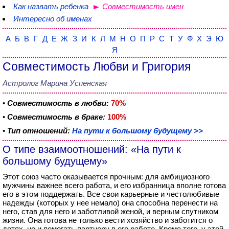
Как назвать ребенка
Совместимость имен
Интересно об именах
А
Б
В
Г
Д
Е
Ж
З
И
К
Л
М
Н
О
П
Р
С
Т
У
Ф
Х
Э
Ю
Я
Совместимость Любви и Григория
Астролог Марина Успенская
•
Совместимость в любви:
70%
•
Совместимость в браке:
100%
•
Тип отношений:
На пути к большому будущему >>
О типе взаимоотношений: «На пути к
большому будущему»
Этот союз часто оказывается прочным: для амбициозного
мужчины важнее всего работа, и его избранница вполне готова
его в этом поддержать. Все свои карьерные и честолюбивые
надежды (которых у нее немало) она способна перенести на
него, став для него и заботливой женой, и верным спутником
жизни. Она готова не только вести хозяйство и заботится о
детях, но и помогать партнеру в его работе. Кроме того, у этой