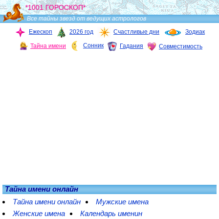
*1001 ГОРОСКОП*
Все тайны звезд от ведущих астрологов
Ежескоп
2026 год
Счастливые дни
Зодиак
Сонник
Тайна имени
Гадания
Совместимость
Тайна имени онлайн
Тайна имени онлайн
Мужские имена
Женские имена
Календарь именин