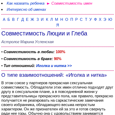
Как назвать ребенка
Совместимость имен
Интересно об именах
А
Б
В
Г
Д
Е
Ж
З
И
К
Л
М
Н
О
П
Р
С
Т
У
Ф
Х
Э
Ю
Я
Совместимость Люции и Глеба
Астролог Марина Успенская
•
Совместимость в любви:
100%
•
Совместимость в браке:
90%
•
Тип отношений:
Иголка и нитка >>
О типе взаимоотношений: «Иголка и нитка»
В этом союзе у партнеров прекрасная сексуальная
совместимость. Обладатели этих имен отлично подходят друг
другу в сексуальном плане, а в повседневной жизни у
представительницы прекрасного пола, как правило, прекрасно
получается не реагировать на саркастические замечания
своего избранника, обладающего весьма непростым
характером. Он же признателен ей за это и готов свернуть
ради нее горы. Обычно она с удовольствием занимается