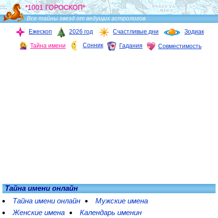
*1001 ГОРОСКОП*
Все тайны звезд от ведущих астрологов
Ежескоп
2026 год
Счастливые дни
Зодиак
Сонник
Тайна имени
Гадания
Совместимость
Тайна имени онлайн
Тайна имени онлайн
Мужские имена
Женские имена
Календарь именин