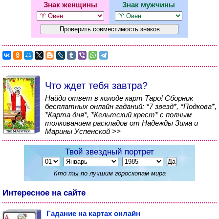
Знак женщины
Знак мужчины
Что ждет тебя завтра?
Найди ответ в колоде карт Таро! Сборник
бесплатных онлайн гаданий: *7 звезд*, *Подкова*,
*Карта дня*, *Кельтский крест* с полным
толкованием раскладов от Надежды Зима и
Марины Успенской >>
Твой звездный портрет
Кто ты по лучшим гороскопам мира
Интересное на сайте
Гадание на картах онлайн