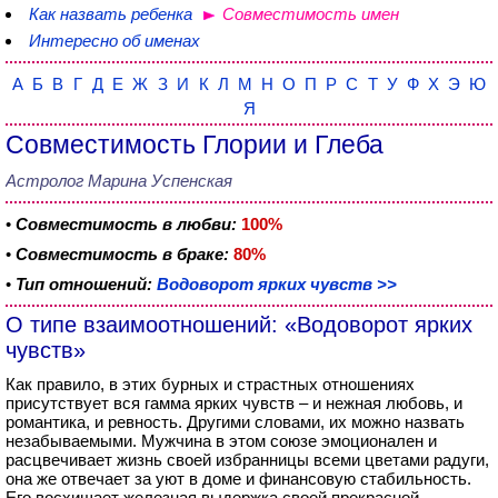
Как назвать ребенка
Совместимость имен
Интересно об именах
А
Б
В
Г
Д
Е
Ж
З
И
К
Л
М
Н
О
П
Р
С
Т
У
Ф
Х
Э
Ю
Я
Совместимость Глории и Глеба
Астролог Марина Успенская
•
Совместимость в любви:
100%
•
Совместимость в браке:
80%
•
Тип отношений:
Водоворот ярких чувств >>
О типе взаимоотношений: «Водоворот ярких
чувств»
Как правило, в этих бурных и страстных отношениях
присутствует вся гамма ярких чувств – и нежная любовь, и
романтика, и ревность. Другими словами, их можно назвать
незабываемыми. Мужчина в этом союзе эмоционален и
расцвечивает жизнь своей избранницы всеми цветами радуги,
она же отвечает за уют в доме и финансовую стабильность.
Его восхищает железная выдержка своей прекрасной