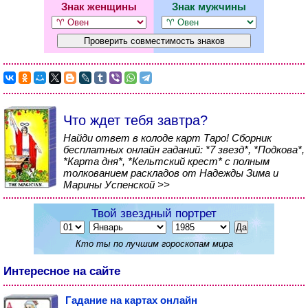
Знак женщины
Знак мужчины
Что ждет тебя завтра?
Найди ответ в колоде карт Таро! Сборник
бесплатных онлайн гаданий: *7 звезд*, *Подкова*,
*Карта дня*, *Кельтский крест* с полным
толкованием раскладов от Надежды Зима и
Марины Успенской >>
Твой звездный портрет
Кто ты по лучшим гороскопам мира
Интересное на сайте
Гадание на картах онлайн