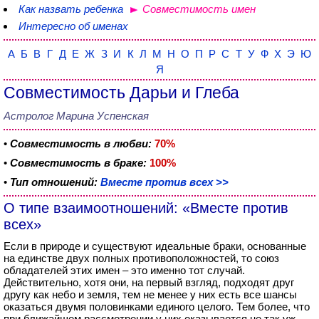
Как назвать ребенка
Совместимость имен
Интересно об именах
А
Б
В
Г
Д
Е
Ж
З
И
К
Л
М
Н
О
П
Р
С
Т
У
Ф
Х
Э
Ю
Я
Совместимость Дарьи и Глеба
Астролог Марина Успенская
•
Совместимость в любви:
70%
•
Совместимость в браке:
100%
•
Тип отношений:
Вместе против всех >>
О типе взаимоотношений: «Вместе против
всех»
Если в природе и существуют идеальные браки, основанные
на единстве двух полных противоположностей, то союз
обладателей этих имен – это именно тот случай.
Действительно, хотя они, на первый взгляд, подходят друг
другу как небо и земля, тем не менее у них есть все шансы
оказаться двумя половинками единого целого. Тем более, что
при ближайшем рассмотрении у них оказывается не так уж