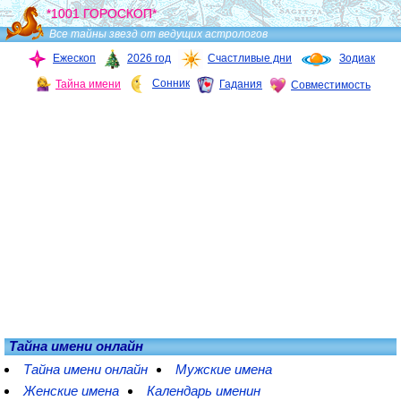
*1001 ГОРОСКОП*
Все тайны звезд от ведущих астрологов
Ежескоп
2026 год
Счастливые дни
Зодиак
Сонник
Тайна имени
Гадания
Совместимость
Тайна имени онлайн
Тайна имени онлайн
Мужские имена
Женские имена
Календарь именин