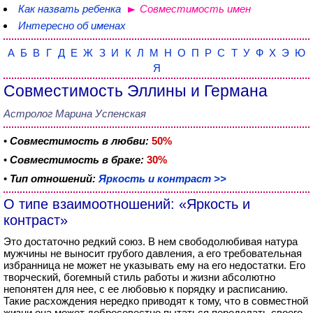
Как назвать ребенка
Совместимость имен
Интересно об именах
А
Б
В
Г
Д
Е
Ж
З
И
К
Л
М
Н
О
П
Р
С
Т
У
Ф
Х
Э
Ю
Я
Совместимость Эллины и Германа
Астролог Марина Успенская
•
Совместимость в любви:
50%
•
Совместимость в браке:
30%
•
Тип отношений:
Яркость и контраст >>
О типе взаимоотношений: «Яркость и
контраст»
Это достаточно редкий союз. В нем свободолюбивая натура
мужчины не выносит грубого давления, а его требовательная
избранница не может не указывать ему на его недостатки. Его
творческий, богемный стиль работы и жизни абсолютно
непонятен для нее, с ее любовью к порядку и расписанию.
Такие расхождения нередко приводят к тому, что в совместной
жизни она может добросовестно пытаться переделать своего