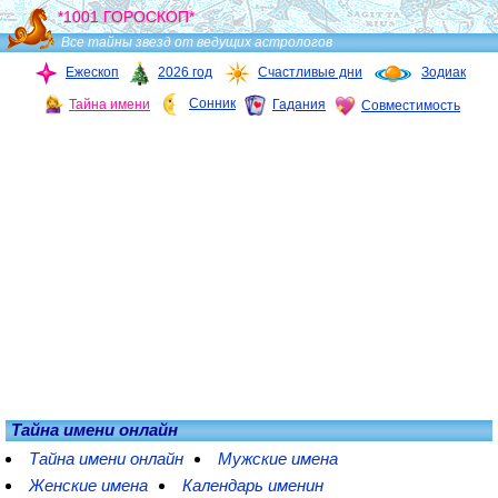
*1001 ГОРОСКОП*
Все тайны звезд от ведущих астрологов
Ежескоп
2026 год
Счастливые дни
Зодиак
Сонник
Тайна имени
Гадания
Совместимость
Тайна имени онлайн
Тайна имени онлайн
Мужские имена
Женские имена
Календарь именин