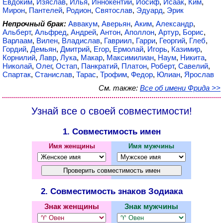
Евдоким
,
Изяслав
,
Илья
,
Иннокентий
,
Иосиф
,
Исаак
,
Ким
,
Мирон
,
Пантелей
,
Родион
,
Святослав
,
Эдуард
,
Эрик
Непрочный брак:
Аввакум
,
Аверьян
,
Аким
,
Александр
,
Альберт
,
Альфред
,
Андрей
,
Антон
,
Аполлон
,
Артур
,
Борис
,
Варлаам
,
Вилен
,
Владислав
,
Гавриил
,
Гарри
,
Георгий
,
Глеб
,
Гордий
,
Демьян
,
Дмитрий
,
Егор
,
Ермолай
,
Игорь
,
Казимир
,
Корнилий
,
Лавр
,
Лука
,
Макар
,
Максимилиан
,
Наум
,
Никита
,
Николай
,
Олег
,
Остап
,
Панкратий
,
Платон
,
Роберт
,
Савелий
,
Спартак
,
Станислав
,
Тарас
,
Трофим
,
Федор
,
Юлиан
,
Ярослав
См. также:
Все об имени Фрида >>
Узнай все о своей совместимости!
1. Совместимость имен
Имя женщины
Имя мужчины
2. Совместимость знаков Зодиака
Знак женщины
Знак мужчины