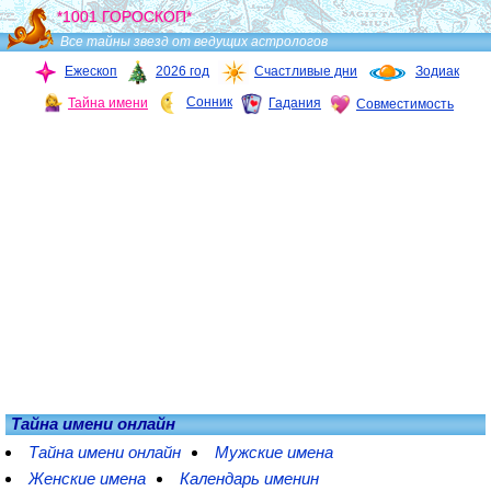
*1001 ГОРОСКОП*
Все тайны звезд от ведущих астрологов
Ежескоп
2026 год
Счастливые дни
Зодиак
Сонник
Тайна имени
Гадания
Совместимость
Тайна имени онлайн
Тайна имени онлайн
Мужские имена
Женские имена
Календарь именин