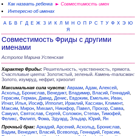
Как назвать ребенка
Совместимость имен
Интересно об именах
А
Б
В
Г
Д
Е
Ж
З
И
К
Л
М
Н
О
П
Р
С
Т
У
Ф
Х
Э
Ю
Я
Совместимость Фриды с другими
именами
Астролог Марина Успенская
Характер Фриды:
Решительность, чувственность, прямота.
Счастливые цвета:
Золотистый, зеленый.
Камень-талисман:
Золото, изумруд, нефрит, хризолит
Максимальная сила чувств:
Авраам
,
Адам
,
Алексей
,
Аскольд
,
Бронислав
,
Венедикт
,
Владимир
,
Власий
,
Геннадий
,
Герасим
,
Герман
,
Давид
,
Денис
,
Евдоким
,
Емельян
,
Иван
,
Игнат
,
Илья
,
Иосиф
,
Ипполит
,
Ираклий
,
Кассиан
,
Климент
,
Максим
,
Мирон
,
Михаил
,
Никифор
,
Павел
,
Прохор
,
Савва
,
Самуил
,
Святослав
,
Сергей
,
Соломон
,
Степан
,
Тимофей
,
Феликс
,
Филипп
,
Фома
,
Эдуард
,
Эльдар
,
Юрий
,
Ян
Прочный брак:
Аркадий
,
Арсений
,
Аскольд
,
Бронислав
,
Вадим
,
Венедикт
,
Власий
,
Всеволод
,
Геннадий
,
Герасим
,