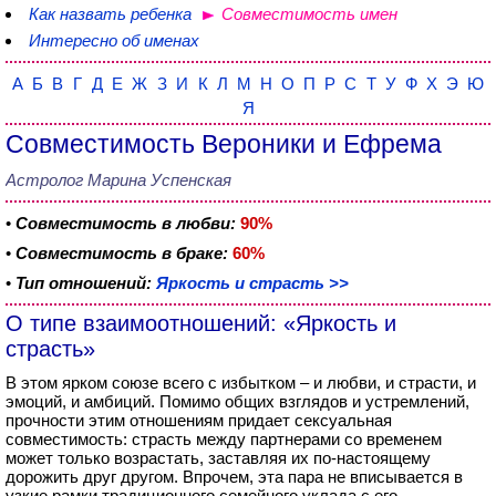
Как назвать ребенка
Совместимость имен
Интересно об именах
А
Б
В
Г
Д
Е
Ж
З
И
К
Л
М
Н
О
П
Р
С
Т
У
Ф
Х
Э
Ю
Я
Совместимость Вероники и Ефрема
Астролог Марина Успенская
•
Совместимость в любви:
90%
•
Совместимость в браке:
60%
•
Тип отношений:
Яркость и страсть >>
О типе взаимоотношений: «Яркость и
страсть»
В этом ярком союзе всего с избытком – и любви, и страсти, и
эмоций, и амбиций. Помимо общих взглядов и устремлений,
прочности этим отношениям придает сексуальная
совместимость: страсть между партнерами со временем
может только возрастать, заставляя их по-настоящему
дорожить друг другом. Впрочем, эта пара не вписывается в
узкие рамки традиционного семейного уклада с его