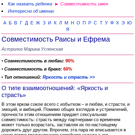
Как назвать ребенка
Совместимость имен
Интересно об именах
А
Б
В
Г
Д
Е
Ж
З
И
К
Л
М
Н
О
П
Р
С
Т
У
Ф
Х
Э
Ю
Я
Совместимость Раисы и Ефрема
Астролог Марина Успенская
•
Совместимость в любви:
90%
•
Совместимость в браке:
60%
•
Тип отношений:
Яркость и страсть >>
О типе взаимоотношений: «Яркость и
страсть»
В этом ярком союзе всего с избытком – и любви, и страсти, и
эмоций, и амбиций. Помимо общих взглядов и устремлений,
прочности этим отношениям придает сексуальная
совместимость: страсть между партнерами со временем
может только возрастать, заставляя их по-настоящему
дорожить друг другом. Впрочем, эта пара не вписывается в
узкие рамки традиционного семейного уклада с его