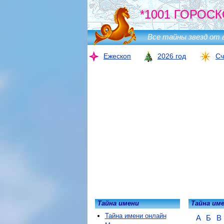
*1001 ГОРОСК
Все тайны звезд от 
Ежескоп
2026 год
Сч
Тайна имени
Тайна им
Тайна имени онлайн
А
Б
В