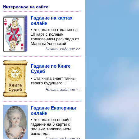
Интересное на сайте
Гадание на картах
онлайн
• Бесплатное гадание на
10 карт с полным
толкованием расклада от
Марины Успенской
Начать гадание >>
Гадание по Книге
Судеб
• Эта книга знает тайны
твоего будущего...
Начать гадание >>
Гадание Екатерины
онлайн
• Бесплатное онлайн-
гадание на 3 карты с
полным толкованием
расклада