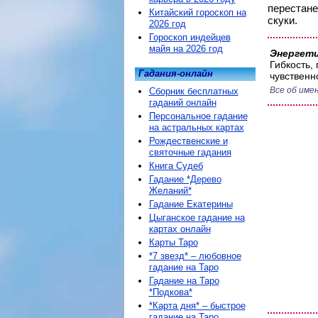
перестане
Китайский гороскоп на
скуки.
2026 год
Гороскоп индейцев
майя на 2026 год
Энергети
Гибкость,
Гадания-онлайн
чувственн
Все об име
Сборник бесплатных
гаданий онлайн
Персональное гадание
на астральных картах
Рождественские и
святочные гадания
Книга Судеб
Гадание *Дерево
Желаний*
Гадание Екатерины
Цыганское гадание на
картах онлайн
Карты Таро
*7 звезд* – любовное
гадание на Таро
Гадание на Таро
*Подкова*
*Карта дня* – быстрое
гадание на Таро