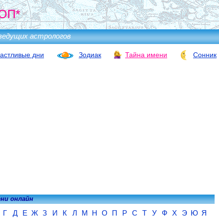
ОП*
ведущих астрологов
астливые дни
Зодиак
Тайна имени
Сонник
ени онлайн
Г
Д
Е
Ж
З
И
К
Л
М
Н
О
П
Р
С
Т
У
Ф
Х
Э
Ю
Я