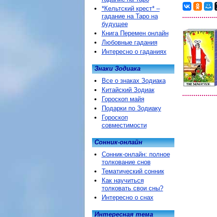
*Кельтский крест* –
гадание на Таро на
будущее
Книга Перемен онлайн
Любовные гадания
Интересно о гаданиях
Знаки Зодиака
Все о знаках Зодиака
Китайский Зодиак
Гороскоп майя
Подарки по Зодиаку
Гороскоп
совместимости
Сонник-онлайн
Сонник-онлайн: полное
толкование снов
Тематический сонник
Как научиться
толковать свои сны?
Интересно о снах
Интересная тема