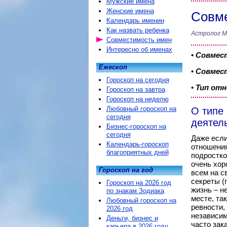
Мужские имена
Женские имена
Совме
Календарь именин
Как назвать ребенка
Астролог М
Совместимость имен
Интересно об именах
•
Совмес
Ежескоп
•
Совмест
Гороскоп на сегодня
•
Тип от
Гороскоп на завтра
Гороскоп на неделю
Любовный гороскоп на
О типе
сегодня
деятел
Бизнес-гороскоп на
сегодня
Даже если
Календарь-гороскоп
отношения
благоприятных дней
подростко
очень хор
Гороскоп на год
всем на с
секреты (
Гороскоп на 2026 год
жизнь – н
по знакам Зодиака
месте, та
Любовный гороскоп на
ревности,
2026 год
независим
Деньги, бизнес и
часто зак
карьера в 2026 году