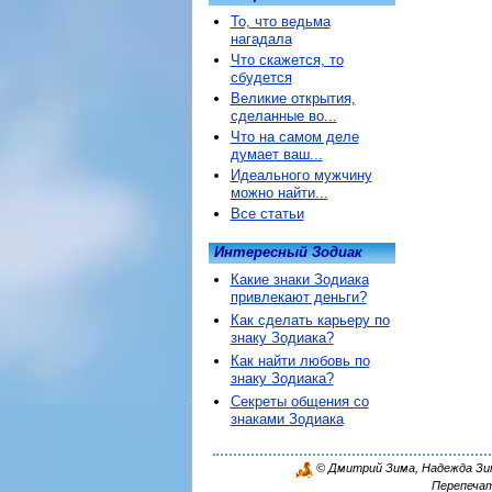
То, что ведьма
нагадала
Что скажется, то
сбудется
Великие открытия,
сделанные во...
Что на самом деле
думает ваш...
Идеального мужчину
можно найти...
Все статьи
Интересный Зодиак
Какие знаки Зодиака
привлекают деньги?
Как сделать карьеру по
знаку Зодиака?
Как найти любовь по
знаку Зодиака?
Секреты общения со
знаками Зодиака
© Дмитрий Зима, Надежда Зима
Перепечат