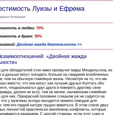
стимость Луизы и Ефрема
арина Успенская
тимость в любви:
70%
имость в браке:
30%
ношений:
Двойная жажда деятельности >>
 взаимоотношений: «Двойная жажда
ьности»
 для обладателей этих имен прозвучит марш Мендельсона, их
 и дальше могут походить больше на свидания влюбленных
в, чем на обычную семейную жизнь. Несмотря на то, что им
ошо вместе, что они могут, как лучшие друзья болтать обо
вете, «подкалывать» друг друга и поверять другому свои
правда, далеко не все), тем не менее, налаженная семейная
е для них. Прекрасной половине слишком уж не сидится на
к что у мужчины всегда находится немало поводов для
 с чем его гордой натуре трудно мириться. В этом союзе двух
ых личностей практически неизбежны конфликты, которые
анчиваются разрывом. С другой стороны, если этот союз и