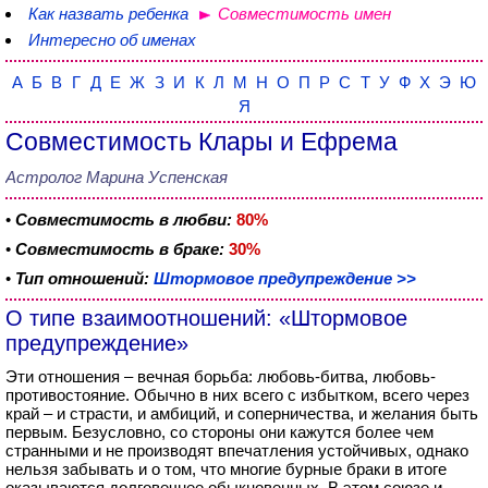
Как назвать ребенка
Совместимость имен
Интересно об именах
А
Б
В
Г
Д
Е
Ж
З
И
К
Л
М
Н
О
П
Р
С
Т
У
Ф
Х
Э
Ю
Я
Совместимость Клары и Ефрема
Астролог Марина Успенская
•
Совместимость в любви:
80%
•
Совместимость в браке:
30%
•
Тип отношений:
Штормовое предупреждение >>
О типе взаимоотношений: «Штормовое
предупреждение»
Эти отношения – вечная борьба: любовь-битва, любовь-
противостояние. Обычно в них всего с избытком, всего через
край – и страсти, и амбиций, и соперничества, и желания быть
первым. Безусловно, со стороны они кажутся более чем
странными и не производят впечатления устойчивых, однако
нельзя забывать и о том, что многие бурные браки в итоге
оказываются долговечнее обыкновенных. В этом союзе и