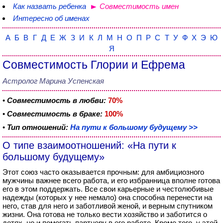
Как назвать ребенка
Совместимость имен
Интересно об именах
А
Б
В
Г
Д
Е
Ж
З
И
К
Л
М
Н
О
П
Р
С
Т
У
Ф
Х
Э
Ю
Я
Совместимость Глории и Ефрема
Астролог Марина Успенская
•
Совместимость в любви:
70%
•
Совместимость в браке:
100%
•
Тип отношений:
На пути к большому будущему >>
О типе взаимоотношений: «На пути к
большому будущему»
Этот союз часто оказывается прочным: для амбициозного
мужчины важнее всего работа, и его избранница вполне готова
его в этом поддержать. Все свои карьерные и честолюбивые
надежды (которых у нее немало) она способна перенести на
него, став для него и заботливой женой, и верным спутником
жизни. Она готова не только вести хозяйство и заботится о
детях, но и помогать партнеру в его работе. Кроме того, у этой