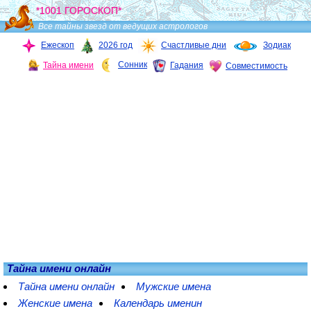
*1001 ГОРОСКОП*
Все тайны звезд от ведущих астрологов
Ежескоп
2026 год
Счастливые дни
Зодиак
Сонник
Тайна имени
Гадания
Совместимость
Тайна имени онлайн
Тайна имени онлайн
Мужские имена
Женские имена
Календарь именин