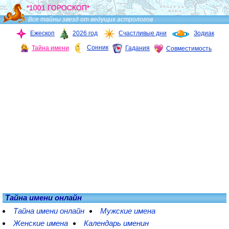
*1001 ГОРОСКОП*
Все тайны звезд от ведущих астрологов
Ежескоп
2026 год
Счастливые дни
Зодиак
Сонник
Тайна имени
Гадания
Совместимость
Тайна имени онлайн
Тайна имени онлайн
Мужские имена
Женские имена
Календарь именин