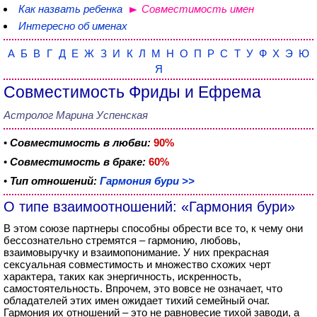
Как назвать ребенка
Совместимость имен
Интересно об именах
А
Б
В
Г
Д
Е
Ж
З
И
К
Л
М
Н
О
П
Р
С
Т
У
Ф
Х
Э
Ю
Я
Совместимость Фриды и Ефрема
Астролог Марина Успенская
•
Совместимость в любви:
90%
•
Совместимость в браке:
60%
•
Тип отношений:
Гармония бури >>
О типе взаимоотношений: «Гармония бури»
В этом союзе партнеры способны обрести все то, к чему они
бессознательно стремятся – гармонию, любовь,
взаимовыручку и взаимопонимание. У них прекрасная
сексуальная совместимость и множество схожих черт
характера, таких как энергичность, искренность,
самостоятельность. Впрочем, это вовсе не означает, что
обладателей этих имен ожидает тихий семейный очаг.
Гармония их отношений – это не равновесие тихой заводи, а