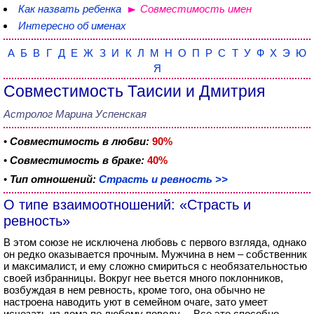
Как назвать ребенка
Совместимость имен
Интересно об именах
А
Б
В
Г
Д
Е
Ж
З
И
К
Л
М
Н
О
П
Р
С
Т
У
Ф
Х
Э
Ю
Я
Совместимость Таисии и Дмитрия
Астролог Марина Успенская
•
Совместимость в любви:
90%
•
Совместимость в браке:
40%
•
Тип отношений:
Страсть и ревность >>
О типе взаимоотношений: «Страсть и
ревность»
В этом союзе не исключена любовь с первого взгляда, однако
он редко оказывается прочным. Мужчина в нем – собственник
и максималист, и ему сложно смириться с необязательностью
своей избранницы. Вокруг нее вьется много поклонников,
возбуждая в нем ревность, кроме того, она обычно не
настроена наводить уют в семейном очаге, зато умеет
исчезать из дома по любому поводу… Все это способно