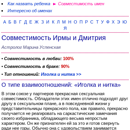
Как назвать ребенка
Совместимость имен
Интересно об именах
А
Б
В
Г
Д
Е
Ж
З
И
К
Л
М
Н
О
П
Р
С
Т
У
Ф
Х
Э
Ю
Я
Совместимость Ирмы и Дмитрия
Астролог Марина Успенская
•
Совместимость в любви:
100%
•
Совместимость в браке:
90%
•
Тип отношений:
Иголка и нитка >>
О типе взаимоотношений: «Иголка и нитка»
В этом союзе у партнеров прекрасная сексуальная
совместимость. Обладатели этих имен отлично подходят друг
другу в сексуальном плане, а в повседневной жизни у
представительницы прекрасного пола, как правило, прекрасно
получается не реагировать на саркастические замечания
своего избранника, обладающего весьма непростым
характером. Он же признателен ей за это и готов свернуть
ради нее горы. Обычно она с удовольствием занимается