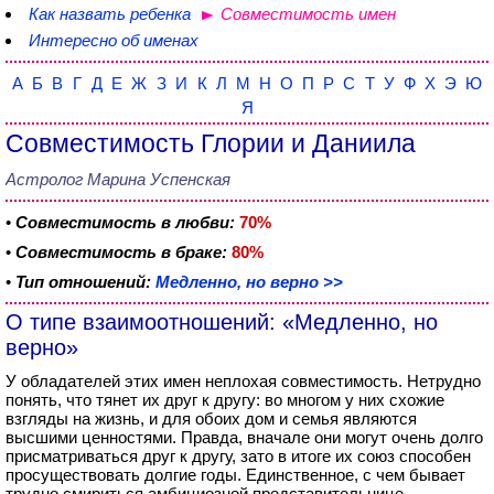
Как назвать ребенка
Совместимость имен
Интересно об именах
А
Б
В
Г
Д
Е
Ж
З
И
К
Л
М
Н
О
П
Р
С
Т
У
Ф
Х
Э
Ю
Я
Совместимость Глории и Даниила
Астролог Марина Успенская
•
Совместимость в любви:
70%
•
Совместимость в браке:
80%
•
Тип отношений:
Медленно, но верно >>
О типе взаимоотношений: «Медленно, но
верно»
У обладателей этих имен неплохая совместимость. Нетрудно
понять, что тянет их друг к другу: во многом у них схожие
взгляды на жизнь, и для обоих дом и семья являются
высшими ценностями. Правда, вначале они могут очень долго
присматриваться друг к другу, зато в итоге их союз способен
просуществовать долгие годы. Единственное, с чем бывает
трудно смириться амбициозной представительнице