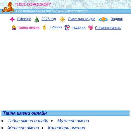
*1001 ГОРОСКОП*
Все тайны звезд от ведущих астрологов
Ежескоп
2026 год
Счастливые дни
Зодиак
Сонник
Тайна имени
Гадания
Совместимость
Тайна имени онлайн
Тайна имени онлайн
Мужские имена
Женские имена
Календарь именин