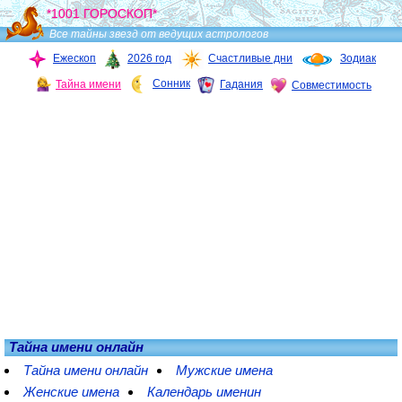
*1001 ГОРОСКОП*
Все тайны звезд от ведущих астрологов
Ежескоп
2026 год
Счастливые дни
Зодиак
Сонник
Тайна имени
Гадания
Совместимость
Тайна имени онлайн
Тайна имени онлайн
Мужские имена
Женские имена
Календарь именин