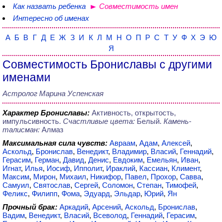
Как назвать ребенка
Совместимость имен
Интересно об именах
А
Б
В
Г
Д
Е
Ж
З
И
К
Л
М
Н
О
П
Р
С
Т
У
Ф
Х
Э
Ю
Я
Совместимость Брониславы с другими
именами
Астролог Марина Успенская
Характер Брониславы:
Активность, открытость,
импульсивность.
Счастливые цвета:
Белый.
Камень-
талисман:
Алмаз
Максимальная сила чувств:
Авраам
,
Адам
,
Алексей
,
Аскольд
,
Бронислав
,
Венедикт
,
Владимир
,
Власий
,
Геннадий
,
Герасим
,
Герман
,
Давид
,
Денис
,
Евдоким
,
Емельян
,
Иван
,
Игнат
,
Илья
,
Иосиф
,
Ипполит
,
Ираклий
,
Кассиан
,
Климент
,
Максим
,
Мирон
,
Михаил
,
Никифор
,
Павел
,
Прохор
,
Савва
,
Самуил
,
Святослав
,
Сергей
,
Соломон
,
Степан
,
Тимофей
,
Феликс
,
Филипп
,
Фома
,
Эдуард
,
Эльдар
,
Юрий
,
Ян
Прочный брак:
Аркадий
,
Арсений
,
Аскольд
,
Бронислав
,
Вадим
,
Венедикт
,
Власий
,
Всеволод
,
Геннадий
,
Герасим
,