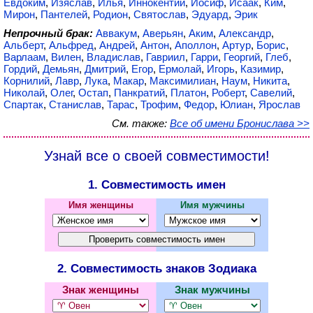
Евдоким
,
Изяслав
,
Илья
,
Иннокентий
,
Иосиф
,
Исаак
,
Ким
,
Мирон
,
Пантелей
,
Родион
,
Святослав
,
Эдуард
,
Эрик
Непрочный брак:
Аввакум
,
Аверьян
,
Аким
,
Александр
,
Альберт
,
Альфред
,
Андрей
,
Антон
,
Аполлон
,
Артур
,
Борис
,
Варлаам
,
Вилен
,
Владислав
,
Гавриил
,
Гарри
,
Георгий
,
Глеб
,
Гордий
,
Демьян
,
Дмитрий
,
Егор
,
Ермолай
,
Игорь
,
Казимир
,
Корнилий
,
Лавр
,
Лука
,
Макар
,
Максимилиан
,
Наум
,
Никита
,
Николай
,
Олег
,
Остап
,
Панкратий
,
Платон
,
Роберт
,
Савелий
,
Спартак
,
Станислав
,
Тарас
,
Трофим
,
Федор
,
Юлиан
,
Ярослав
См. также:
Все об имени Бронислава >>
Узнай все о своей совместимости!
1. Совместимость имен
Имя женщины
Имя мужчины
2. Совместимость знаков Зодиака
Знак женщины
Знак мужчины