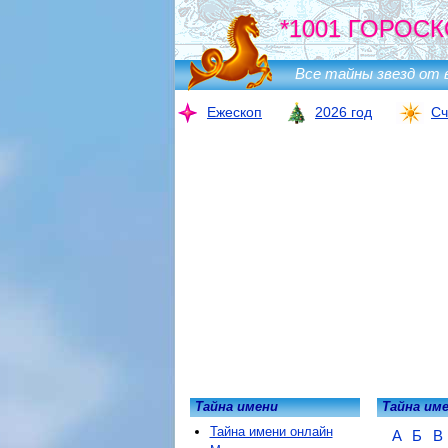
*1001 ГОРОСК
Все тайны звезд от 
Ежескоп
2026 год
Сч
Тайна имени
Тайна им
Тайна имени онлайн
А
Б
В