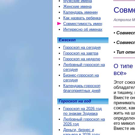
Мужские имена
Женские имена
Совме
Календарь именин
Как назвать ребенка
Астролог М
Совместимость имен
Интересно об именах
•
Совмес
Ежескоп
•
Совмест
Гороскоп на сегодня
•
Тип от
Гороскоп на завтра
Гороскоп на неделю
Любовный гороскоп на
О типе
сегодня
все»
Бизнес-гороскоп на
сегодня
Этот союз
Календарь-гороскоп
обладател
благоприятных дней
и тишину,
Вместе он
Гороскоп на год
принимать
союзе, ка
Гороскоп на 2026 год
жить на ш
по знакам Зодиака
определен
Любовный гороскоп на
его мимол
2026 год
Вместе им
Деньги, бизнес и
карьера в 2026 году