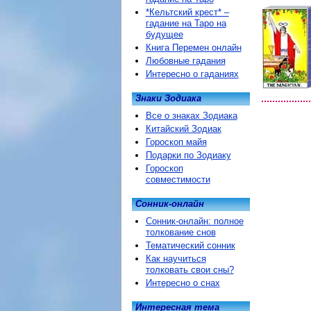
*Кельтский крест* –
гадание на Таро на
будущее
Книга Перемен онлайн
Любовные гадания
Интересно о гаданиях
Знаки Зодиака
Все о знаках Зодиака
Китайский Зодиак
Гороскоп майя
Подарки по Зодиаку
Гороскоп
совместимости
Сонник-онлайн
Сонник-онлайн: полное
толкование снов
Тематический сонник
Как научиться
толковать свои сны?
Интересно о снах
Интересная тема