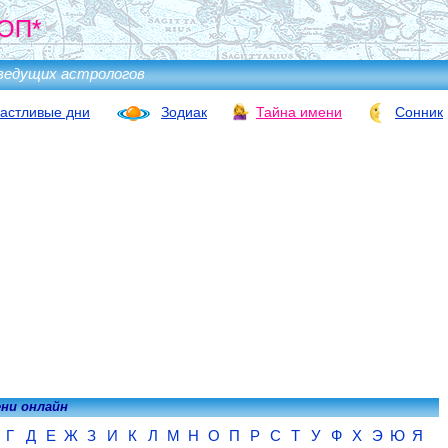
ОП*
ведущих астрологов
астливые дни
Зодиак
Тайна имени
Сонник
ени онлайн
Г
Д
Е
Ж
З
И
К
Л
М
Н
О
П
Р
С
Т
У
Ф
Х
Э
Ю
Я