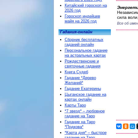
Китайский гороскоп на
Энергети
2026 год
Независим
Гороскоп индейцев
сила воли
майя на 2026 год
Все об име
Гадания-онлайн
Сборник бесплатных
гаданий онлайн
Персональное гадание
на астральных картах
Рождественские и
святочные гадания
Книга Судеб
Гадание *Дерево
Желаний*
Гадание Екатерины
Цыганское гадание на
картах онлайн
Карты Таро
*7 звезд* – любовное
гадание на Таро
Гадание на Таро
*Подкова*
*Карта дня* – быстрое
гадание на Таро