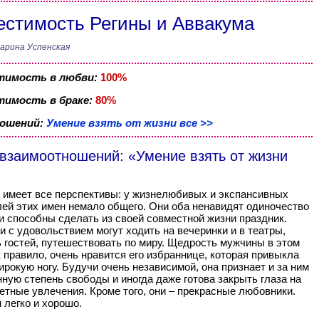
стимость Регины и Аввакума
арина Успенская
тимость в любви:
100%
имость в браке:
80%
ношений:
Умение взять от жизни все >>
 взаимоотношений: «Умение взять от жизни
 имеет все перспективы: у жизнелюбивых и экспансивных
ей этих имен немало общего. Они оба ненавидят одиночество
 и способны сделать из своей совместной жизни праздник.
и с удовольствием могут ходить на вечеринки и в театры,
 гостей, путешествовать по миру. Щедрость мужчины в этом
к правило, очень нравится его избраннице, которая привыкла
ирокую ногу. Будучи очень независимой, она признает и за ним
ную степень свободы и иногда даже готова закрыть глаза на
етные увлечения. Кроме того, они – прекрасные любовники.
 легко и хорошо.