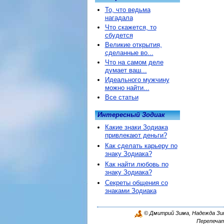
То, что ведьма
нагадала
Что скажется, то
сбудется
Великие открытия,
сделанные во...
Что на самом деле
думает ваш...
Идеального мужчину
можно найти...
Все статьи
Интересный Зодиак
Какие знаки Зодиака
привлекают деньги?
Как сделать карьеру по
знаку Зодиака?
Как найти любовь по
знаку Зодиака?
Секреты общения со
знаками Зодиака
© Дмитрий Зима, Надежда Зима
Перепечат