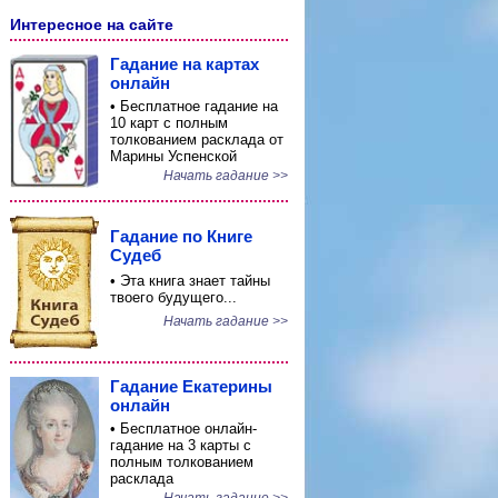
Интересное на сайте
Гадание на картах
онлайн
• Бесплатное гадание на
10 карт с полным
толкованием расклада от
Марины Успенской
Начать гадание >>
Гадание по Книге
Судеб
• Эта книга знает тайны
твоего будущего...
Начать гадание >>
Гадание Екатерины
онлайн
• Бесплатное онлайн-
гадание на 3 карты с
полным толкованием
расклада