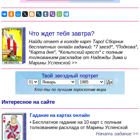
Что ждет тебя завтра?
Найди ответ в колоде карт Таро! Сборник
бесплатных онлайн гаданий: *7 звезд*, *Подкова*,
*Карта дня*, *Кельтский крест* с полным
толкованием раскладов от Надежды Зима и
Марины Успенской >>
Твой звездный портрет
Кто ты по лучшим гороскопам мира
Интересное на сайте
Гадание на картах онлайн
• Бесплатное гадание на 10 карт с полным
толкованием расклада от Марины Успенской
Начать гадание >>