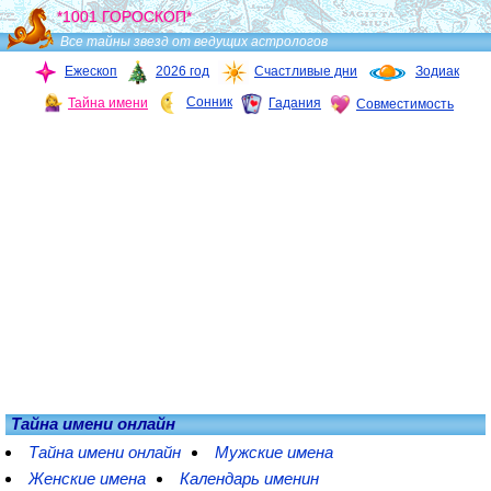
*1001 ГОРОСКОП*
Все тайны звезд от ведущих астрологов
Ежескоп
2026 год
Счастливые дни
Зодиак
Сонник
Тайна имени
Гадания
Совместимость
Тайна имени онлайн
Тайна имени онлайн
Мужские имена
Женские имена
Календарь именин