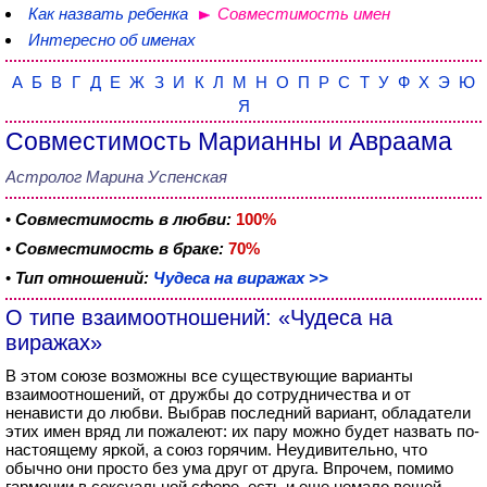
Как назвать ребенка
Совместимость имен
Интересно об именах
А
Б
В
Г
Д
Е
Ж
З
И
К
Л
М
Н
О
П
Р
С
Т
У
Ф
Х
Э
Ю
Я
Совместимость Марианны и Авраама
Астролог Марина Успенская
•
Совместимость в любви:
100%
•
Совместимость в браке:
70%
•
Тип отношений:
Чудеса на виражах >>
О типе взаимоотношений: «Чудеса на
виражах»
В этом союзе возможны все существующие варианты
взаимоотношений, от дружбы до сотрудничества и от
ненависти до любви. Выбрав последний вариант, обладатели
этих имен вряд ли пожалеют: их пару можно будет назвать по-
настоящему яркой, а союз горячим. Неудивительно, что
обычно они просто без ума друг от друга. Впрочем, помимо
гармонии в сексуальной сфере, есть и еще немало вещей,